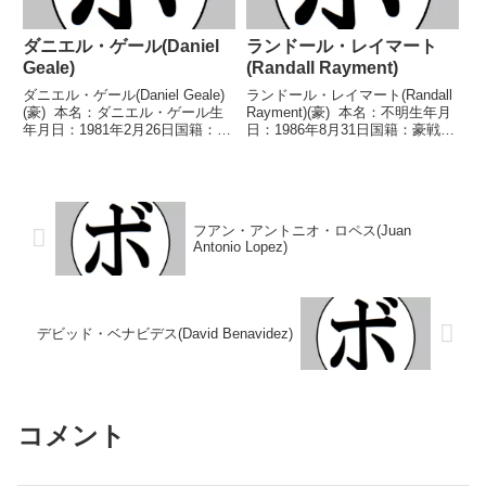
ダニエル・ゲール(Daniel
ランドール・レイマート
Geale)
(Randall Rayment)
ダニエル・ゲール(Daniel Geale)
ランドール・レイマート(Randall
(豪) 本名：ダニエル・ゲール生
Rayment)(豪) 本名：不明生年月
年月日：1981年2月26日国籍：豪
日：1986年8月31日国籍：豪戦
戦績：36戦31勝(16KO)5敗 【獲
績：16戦9勝(3KO)7敗 【獲得タ
得タイトル】2000年度オセアニ
イトル】なし 【戦歴】
ア選手権ウェルター級優勝(アマ
2014/12/06 ○4R判定 3-0(40-
チュア)2001年度オ...
36、40-...
フアン・アントニオ・ロペス(Juan
Antonio Lopez)
デビッド・ベナビデス(David Benavidez)
コメント