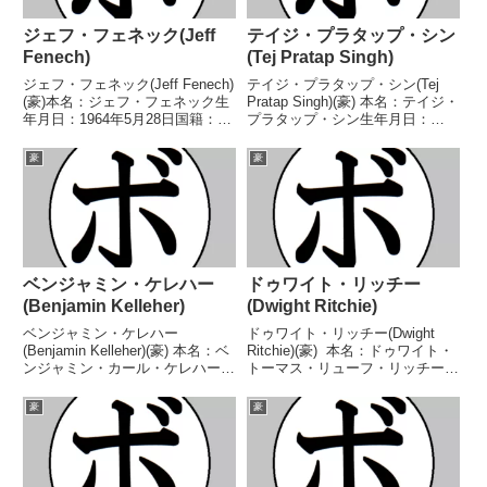
ジェフ・フェネック(Jeff
テイジ・プラタップ・シン
Fenech)
(Tej Pratap Singh)
ジェフ・フェネック(Jeff Fenech)
テイジ・プラタップ・シン(Tej
(豪)本名：ジェフ・フェネック生
Pratap Singh)(豪) 本名：テイジ・
年月日：1964年5月28日国籍：豪
プラタップ・シン生年月日：
戦績：33戦29勝(21KO)3敗1分
1986年7月21日戦績：32戦20勝
【獲得タイトル】豪-サウスウェ
(9KO)9敗3分 【獲得タイトル】ニ
豪
豪
ールズ州バンタム級王座豪州スー
ュージーランド8人トーナメント
パーフライ級王座豪州フェザー
ミドル級優勝豪州ミドル級王...
級...
ベンジャミン・ケレハー
ドゥワイト・リッチー
(Benjamin Kelleher)
(Dwight Ritchie)
ベンジャミン・ケレハー
ドゥワイト・リッチー(Dwight
(Benjamin Kelleher)(豪) 本名：ベ
Ritchie)(豪) 本名：ドゥワイト・
ンジャミン・カール・ケレハー生
トーマス・リューフ・リッチー生
年月日：1987年8月18日国籍：豪
年月日：1992年2月29日国籍：豪
戦績：26戦16勝(5KO)8敗2
戦績：25戦19勝(2KO)2敗4無効試
豪
豪
分 【獲得タイトル】NBFA豪州ク
合 【獲得タイトル】豪州-ビクト
ルーザー級王座豪州クルーザー
リア州ミドル級王座豪...
級...