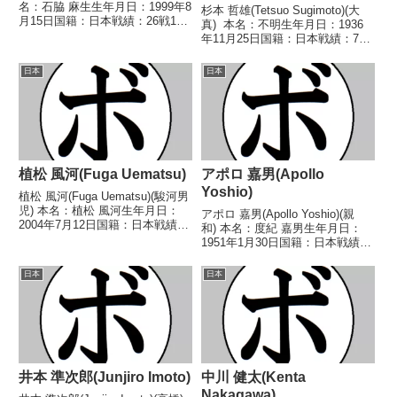
名：石脇 麻生生年月日：1999年8
杉本 哲雄(Tetsuo Sugimoto)(大
月15日国籍：日本戦績：26戦16
真) 本名：不明生年月日：1936
勝(11KO)9敗1分 【獲得タイト
年11月25日国籍：日本戦績：7戦
ル】2018年度西日本ライト級新
5勝(2KO)1敗1分 【獲得タイト
人王 【戦歴】2017/08/11
ル】1959年度西日本ライト級新
日本
日本
●1RTKO 竹...
人王 【戦歴】1959/05/18 △4R
判定 高...
植松 風河(Fuga Uematsu)
アポロ 嘉男(Apollo
Yoshio)
植松 風河(Fuga Uematsu)(駿河男
児) 本名：植松 風河生年月日：
アポロ 嘉男(Apollo Yoshio)(親
2004年7月12日国籍：日本戦績：
和) 本名：度紀 嘉男生年月日：
11戦9勝(6KO)2敗 【獲得タイト
1951年1月30日国籍：日本戦績：
ル】2016年度第9回U-15ジュニア
45戦32勝(12KO)9敗4分 【獲得タ
ボクシング大会小学生の部42.5kg
イトル】第12代OBF東洋(OPBF
日本
日本
級優勝(アマチ...
東洋太平洋前身)スーパーフェザ
ー級王座 【戦歴】...
井本 準次郎(Junjiro Imoto)
中川 健太(Kenta
Nakagawa)