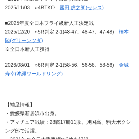
2025/11/03 ○4RTKO
國田 虎之朗(セレス)
■2025年度全日本フライ級新人王決定戦
2025/12/20 ○5R判定 2-1(48-47、48-47、47-48)
橋本
陸(グリーンツダ)
※全日本新人王獲得
2026/08/01 ○6R判定 2-1(58-56、56-58、58-56)
金城
寿幸(沖縄ワールドリング)
【補足情報】
・愛媛県新居浜市出身。
・アマチュア戦績：28戦17勝11敗。興国高、駒大ボクシ
ング部で活躍。