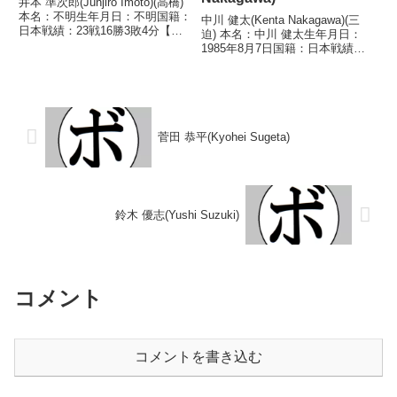
井本 準次郎(Junjiro Imoto)(高橋)
本名：不明生年月日：不明国籍：
中川 健太(Kenta Nakagawa)(三
日本戦績：23戦16勝3敗4分【獲
迫) 本名：中川 健太生年月日：
得タイトル】なし【戦歴】
1985年8月7日国籍：日本戦績：
1947/03/10 ○4R判定 (採点不
34戦28勝(15KO)5敗1分 【獲得タ
明) 勝本 正義(高
イトル】第38代日本スーパーフ
橋)1947/04/03 ○2RKO 宮...
ライ級王座第42代日本スーパー
フライ級王座第44代日本ス...
菅田 恭平(Kyohei Sugeta)
鈴木 優志(Yushi Suzuki)
コメント
コメントを書き込む