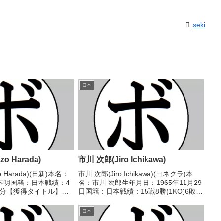
seki
日本
o Harada)
市川 次郎(Jiro Ichikawa)
o Harada)(日新)本名：
市川 次郎(Jiro Ichikawa)(ヨネクラ)本
不明国籍：日本戦績：4
名：市川 次郎生年月日：1965年11月29
敗1分【獲得タイトル】な
日国籍：日本戦績：15戦8勝(1KO)6敗1
09/27 △判定 (ラウン
分【獲得タイトル】なし【戦歴】
田 文夫(共
1996/05/07 ○2RKO 倉橋 達也(和
日本
1...
光)1997/04/...