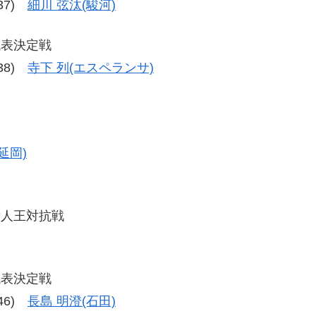
-37)
細川 弦汰(駿河)
代表決定戦
-38)
寺下 列(エスペランサ)
勝
延岡)
新人王対抗戦
代表決定戦
-46)
長島 明澄(石田)