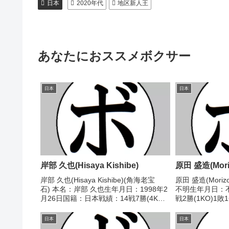
日本
2020年代
地区新人王
あなたにおススメボクサー
日本
日本
岸部 久也(Hisaya Kishibe)
原田 盛造(Moriz
岸部 久也(Hisaya Kishibe)(角海老宝
原田 盛造(Moriz
石) 本名：岸部 久也生年月日：1998年2
不明生年月日：
月26日国籍：日本戦績：14戦7勝(4KO)4
戦2勝(1KO)1
敗3分 【獲得タイトル】なし 【戦歴】
し【戦歴】1947/
2016/04/18 ●2RTKO 荒木 侑也(本
ド/採点不明) 笹
日本
日本
多)■20...
栄)1947/10/10 ○