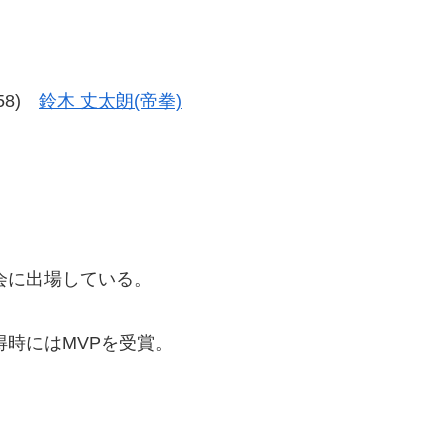
-58)
鈴木 丈太朗(帝拳)
会に出場している。
得時にはMVPを受賞。