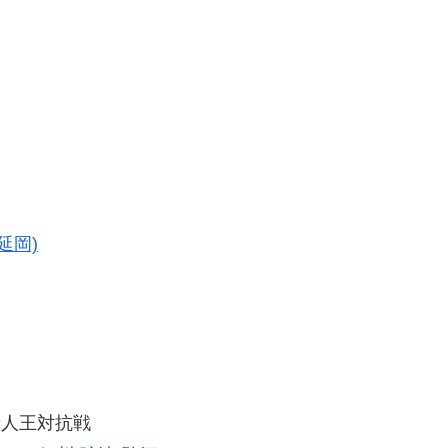
延岡)
勝
新人王対抗戦