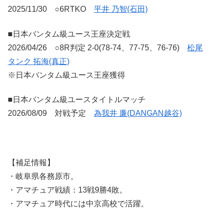
2025/11/30 ○6RTKO
平井 乃智(石田)
■日本バンタム級ユース王座決定戦
2026/04/26 ○8R判定 2-0(78-74、77-75、76-76)
松尾
タンク 拓海(真正)
※日本バンタム級ユース王座獲得
■日本バンタム級ユースタイトルマッチ
2026/08/09 対戦予定
為我井 廉(DANGAN越谷)
【補足情報】
・岐阜県各務原市。
・アマチュア戦績：13戦9勝4敗。
・アマチュア時代には中京高校で活躍。