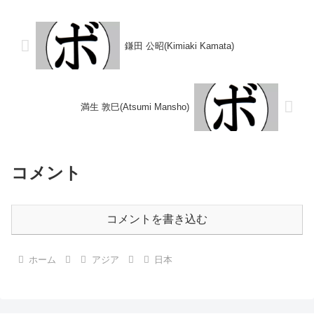
夫(大拳)196...
判定 (採点不明) 岩尾 文次(帝
拳)199...
鎌田 公昭(Kimiaki Kamata)
満生 敦巳(Atsumi Mansho)
コメント
コメントを書き込む
ホーム
アジア
日本