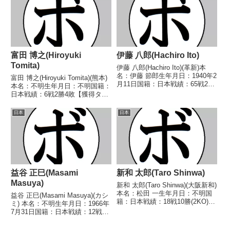
(不二) 【補足情報】・戦績/戦歴
定 (採点不明) 恒田 久(協
は判明済みのもののみ記載。・...
栄)1969...
富田 博之(Hiroyuki
伊藤 八郎(Hachiro Ito)
Tomita)
伊藤 八郎(Hachiro Ito)(革新)本
名：伊藤 節郎生年月日：1940年2
富田 博之(Hiroyuki Tomita)(熊本)
月11日国籍：日本戦績：65戦28
本名：不明生年月日：不明国籍：
勝(7KO)29敗8分【獲得タイト
日本戦績：6戦2勝4敗【獲得タイ
ル】第17代日本ウェルター級王
トル】なし【戦歴】1965/11/07
座【戦歴】1957/03/07 △4R判
○4R判定 (採点不明) 進 武士(大
日本
日本
定 (採点不明) 高...
分)1966/03/24 ○4R判定 (採点不
明...
益谷 正巳(Masami
新和 太郎(Taro Shinwa)
Masuya)
新和 太郎(Taro Shinwa)(大阪新和)
本名：松田 一生年月日：不明国
益谷 正巳(Masami Masuya)(カシ
籍：日本戦績：18戦10勝(2KO)6
ミ) 本名：不明生年月日：1966年
敗2分【獲得タイトル】1966年度
7月31日国籍：日本戦績：12戦6
西日本バンタム級新人王【戦歴】
勝(2KO)5敗1分 【獲得タイトル】
1965/04/30 ●4RTKO 原田 武
なし 【戦歴】1990/02/17 ○4R