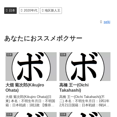
日本
2020年代
地区新人王
seki
あなたにおススメボクサー
日本
日本
大畑 菊次郎(Kikujiro
高橋 王一(Oichi
Ohata)
Takahashi)
大畑 菊次郎(Kikujiro Ohata)(日
高橋 王一(Oichi Takahashi)(不
東) 本名：不明生年月日：不明国
二) 本名：不明生年月日：1951年
籍：日本戦績：1戦1敗 【獲得タ
2月21日国籍：日本戦績：8戦4勝
イトル】なし 【戦歴】
(1KO)3敗1分 【獲得タイトル】な
1949/08/03 ●6RKO 越川 五郎
し 【戦歴】1969/07/21 ●4R判
日本
日本