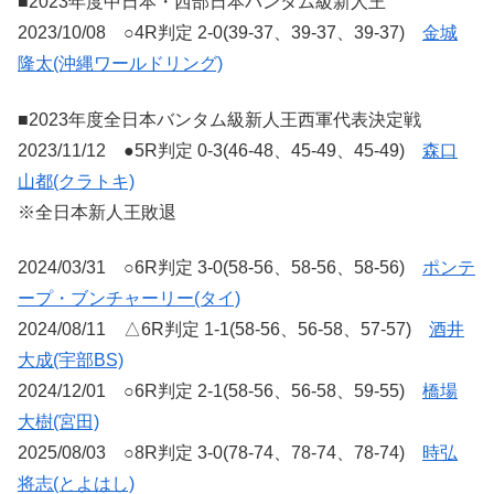
■2023年度中日本・西部日本バンタム級新人王
2023/10/08 ○4R判定 2-0(39-37、39-37、39-37)
金城
隆太(沖縄ワールドリング)
■2023年度全日本バンタム級新人王西軍代表決定戦
2023/11/12 ●5R判定 0-3(46-48、45-49、45-49)
森口
山都(クラトキ)
※全日本新人王敗退
2024/03/31 ○6R判定 3-0(58-56、58-56、58-56)
ポンテ
ープ・ブンチャーリー(タイ)
2024/08/11 △6R判定 1-1(58-56、56-58、57-57)
酒井
大成(宇部BS)
2024/12/01 ○6R判定 2-1(58-56、56-58、59-55)
橋場
大樹(宮田)
2025/08/03 ○8R判定 3-0(78-74、78-74、78-74)
時弘
将志(とよはし)