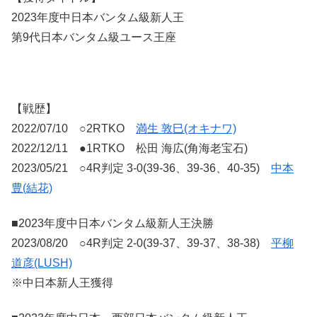
2023年度中日本バンタム級新人王
第9代日本バンタム級ユース王座
【戦歴】
2022/07/10 ○2RTKO
満生 敦巳(オキナワ)
2022/12/11 ●1RTKO 松田 海広(角海老宝石)
2023/05/21 ○4R判定 3-0(39-36、39-36、40-35)
中本
豊(結花)
■2023年度中日本バンタム級新人王決勝
2023/08/20 ○4R判定 2-0(39-37、39-37、38-38)
平柳
道彦(LUSH)
※中日本新人王獲得