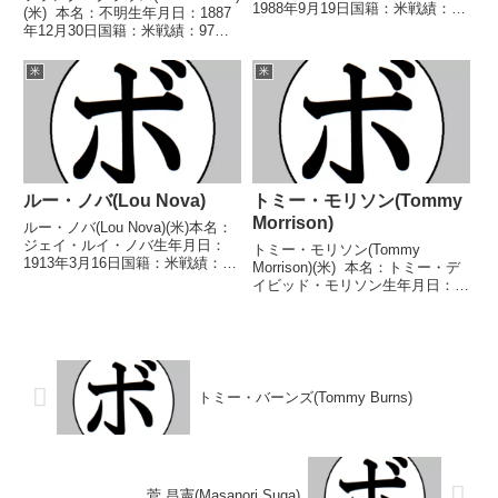
1988年9月19日国籍：米戦績：21
(米) 本名：不明生年月日：1887
戦20勝(12KO)1敗 【獲得タイト
年12月30日国籍：米戦績：97戦
ル】NABA米国スーパーウェルタ
68勝(21KO)15敗14分56無判
ー級王座 【戦歴】2012/01/28
定 【獲得タイトル】第20代世界
米
米
○2RTKO セドリッ...
ミドル級王座 【戦歴】
1905/02/09 ○3R...
ルー・ノバ(Lou Nova)
トミー・モリソン(Tommy
Morrison)
ルー・ノバ(Lou Nova)(米)本名：
ジェイ・ルイ・ノバ生年月日：
トミー・モリソン(Tommy
1913年3月16日国籍：米戦績：63
Morrison)(米) 本名：トミー・デ
戦49勝(31KO)9敗5分【獲得タイ
イビッド・モリソン生年月日：
トル】1935年度AAU全米選手権
1969年1月2日国籍：米戦績：52
ヘビー級優勝(アマチュア)【戦
戦48勝(42KO)3敗1分 【獲得タイ
歴】1936/01/24 ○4...
トル】IBC世界ヘビー級王座第4
代WBO世界ヘビー級王座 ...
トミー・バーンズ(Tommy Burns)
菅 昌憲(Masanori Suga)