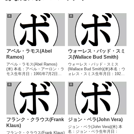
米
米
アベル・ラモス(Abel
ウォーレス・バッド・スミ
Ramos)
ス(Wallace Bud Smith)
アベル・ラモス(Abel Ramos)
ウォーレス・バッド・スミス
(米) 本名：アベル・アーロン・ラ
(Wallace Bud Smith)(米)本名：ウ
モス生年月日：1991年7月2日国
ォレス・スミス生年月日：1924
籍：米戦績：38戦29勝(22KO)6敗
年4月2日国籍：米戦績：61戦31
3分 【獲得タイトル】WBAコン
勝(18KO)24敗6分【獲得タイト
米
米
チネンタルウェルター級王
ル】1947年度ゴールデングロー
座 【戦歴】2011/09/02 ○4...
ブライト級優勝(アマチュア)...
フランク・クラウス(Frank
ジョン・ベラ(John Vera)
Klaus)
ジョン・ベラ(John Vera)(米) 本
名：ジョン・ベラ生年月日：
フランク・クラウス(Frank Klaus)