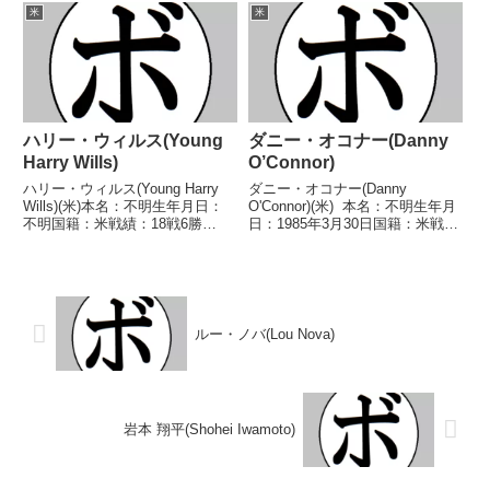
効試合 【獲得タイトル】第5代
得タイトル】なし 【戦歴】
米
米
NYSAC世界ミドル級王座第40
2000/12/07 ○4R判定 3-0(40-
代...
36、40-36、40-...
ハリー・ウィルス(Young
ダニー・オコナー(Danny
Harry Wills)
O’Connor)
ハリー・ウィルス(Young Harry
ダニー・オコナー(Danny
Wills)(米)本名：不明生年月日：
O'Connor)(米) 本名：不明生年月
不明国籍：米戦績：18戦6勝
日：1985年3月30日国籍：米戦
(1KO)8敗4分【獲得タイトル】な
績：34戦31勝(12KO)3敗 【獲得
し【戦歴】1925/10/17 ●4R判定
タイトル】2008年度ナショナル
(採点不明) ルイス・ローガン
ゴールデングローブライトウェル
(比)1925/11/...
ター級優勝(アマチュア)20...
ルー・ノバ(Lou Nova)
岩本 翔平(Shohei Iwamoto)