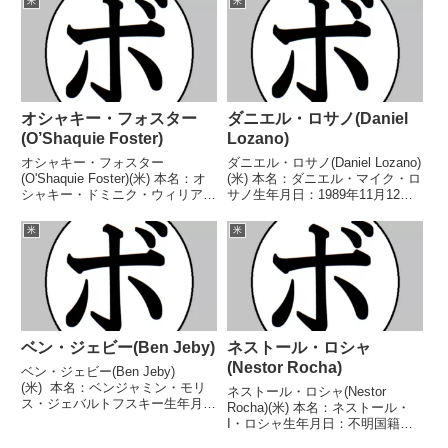
米
米
オシャキー・フォスター
ダニエル・ロサノ(Daniel
(O’Shaquie Foster)
Lozano)
オシャキー・フォスター
ダニエル・ロサノ(Daniel Lozano)
(O'Shaquie Foster)(米) 本名：オ
(米) 本名：ダニエル・マイク・ロ
シャキー・ドミニク・ウィリアム
サノ生年月日：1989年11月12日
ズ・フォスター生年月日：1993
国籍：米戦績：28戦15勝
年9月17日国籍：米戦績：28戦25
(11KO)12敗1分 【獲得タイトル】
米
米
勝(12KO)3敗 【獲得タイトル】
WBOラテンアメリカスーパーフ
WBCスーパーフェザー級シルバ
ライ級暫定王座WBOラテンア...
ー...
ベン・ジェビー(Ben Jeby)
ネストール・ロシャ
(Nestor Rocha)
ベン・ジェビー(Ben Jeby)
(米) 本名：ベンジャミン・モリ
ネストール・ロシャ(Nestor
ス・ジェバルトフスキー生年月
Rocha)(米) 本名：ネストール・
日：1909年12月27日国籍：米戦
I・ロシャ生年月日：不明国籍：
績：73戦54勝(22KO)14敗4分1無
米戦績：26戦23勝(8KO)3敗 【獲