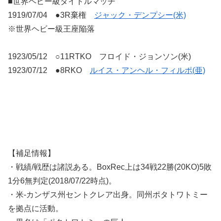
■世界ヘビー級タイトルマッチ
1919/07/04 ●3R棄権
ジャック・デンプシー(米)
※世界ヘビー級王座陥落
1923/05/12 ○11RTKO フロイド・ジョンソン(米)
1923/07/12 ●8RKO
ルイス・アンヘル・フィルポ(亜)
【補足情報】
・戦績/戦歴は諸説ある。BoxRec上は34戦22勝(20KO)5敗
1分6無判定(2018/07/22時点)。
・米-カンザス州セントクレア出身。同州ポタトワトミー
を拠点に活動。