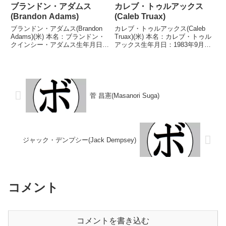
ブランドン・アダムス
カレブ・トゥルアックス
(Brandon Adams)
(Caleb Truax)
ブランドン・アダムス(Brandon
カレブ・トゥルアックス(Caleb
Adams)(米) 本名：ブランドン・
Truax)(米) 本名：カレブ・トゥル
クインシー・アダムス生年月日：
アックス生年月日：1983年9月14
1989年7月31日国籍：米戦績：30
日国籍：米戦績：40戦31勝
戦26勝(16KO)4敗 【獲得タイト
(19KO)6敗2分1無効試合 【獲得
ル】ザ・コンテンダーシリーズシ
タイトル】米-ミネソタ州ミドル
ーズン5ミドル級優勝WBC米...
級王座USBA全米ミドル級王座
W...
菅 昌憲(Masanori Suga)
ジャック・デンプシー(Jack Dempsey)
コメント
コメントを書き込む