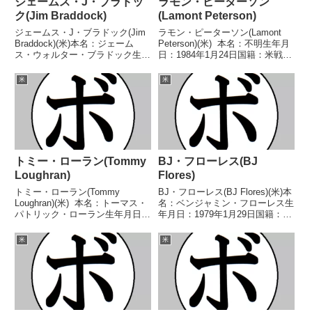
ジェームス・J・ブラドッ
ラモン・ピーターソン
ク(Jim Braddock)
(Lamont Peterson)
ジェームス・J・ブラドック(Jim
ラモン・ピーターソン(Lamont
Braddock)(米)本名：ジェーム
Peterson)(米) 本名：不明生年月
ス・ウォルター・ブラドック生年
日：1984年1月24日国籍：米戦
月日：1905年6月7日国籍：米戦
績：42戦35勝(17KO)6敗1分 【獲
績：88戦47勝(27KO)24敗4分3無
得タイトル】2001年度ナショナ
米
米
効試合10無判定試合【獲得タイ
ル・ゴールデングローブライト級
トル】第7代NBA(WBA前身...
優勝(アマチュア)2...
トミー・ローラン(Tommy
BJ・フローレス(BJ
Loughran)
Flores)
トミー・ローラン(Tommy
BJ・フローレス(BJ Flores)(米)本
Loughran)(米) 本名：トーマス・
名：ベンジャミン・フローレス生
パトリック・ローラン生年月日：
年月日：1979年1月29日国籍：米
1902年11月29日国籍：米戦績：
戦績：39戦34勝(21KO)4敗1分
170戦90勝(14KO)25敗10分1無効
【獲得タイトル】1997年度ゴー
米
米
試合44無判定 【獲得タイトル】
ルデングローブライトヘビー級優
米-ペンシルバニア州ヘ...
勝(アマチュア)NABAアメ...