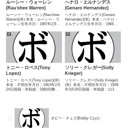
ルーシー・ウォーレン
ヘナロ・エルナンデス
(Rau’shee Warren)
(Genaro Hernandez)
ルーシー・ウォーレン(Rau'shee
ヘナロ・エルナンデス(Genaro
Warren)(米) 本名：ルーシー・ウ
Hernandez)(米) 本名：ヘナロ・
ォーレン生年月日：1987年2月13
エルナンデス生年月日：1966年5
日国籍：米戦績：24戦19勝
月10日国籍：米戦績：41戦38勝
(5KO)4敗1無効試合 【獲得タイト
(17KO)2敗1分 【獲得タイトル】
米
米
ル】2007年度世界選手権フライ
米-カリフォルニア州スーパーフ
級優勝(アマチュア)IBO...
ェザー級王座第17代W...
トニー・ロペス(Tony
ソリー・クレガー(Solly
Lopez)
Krieger)
トニー・ロペス(Tony Lopez)(米)
ソリー・クレガー(Solly Krieger)
本名：不明生年月日：1963年2月
(米) 本名：不明生年月日：1909
24日国籍：米戦績：59戦50勝
年3月28日国籍：米戦績：113戦
(34KO)8敗1分【獲得タイトル】
82勝(54KO)25敗6分 【獲得タイ
NABO北米スーパーライト級王座
トル】第10代NBA(WBA前身)世
第5代IBF世界スーパーフェザー
界ミドル級王座第46代世界ミド
級王座第7代IBF世界スーパー...
ル級王座 【...
ボビー・チェズ(Bobby Czyz)