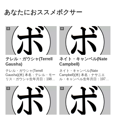
あなたにおススメボクサー
米
米
テレル・ガウシャ(Terrell
ネイト・キャンベル(Nate
Gausha)
Campbell)
テレル・ガウシャ(Terrell
ネイト・キャンベル(Nate
Gausha)(米) 本名：テレル・モー
Campbell)(米) 本名：ナサニエ
リス・ガウシャ生年月日：1987
ル・キャンベル生年月日：1972
年9月9日国籍：日本戦績：31戦
年3月7日国籍：米戦績：51戦38
24勝(12KO)6敗1分 【獲得タイト
勝(26KO)11敗1分1無効試合 【獲
米
米
ル】2009年度米国選手権ミドル
得タイトル】NABA北米スーパー
級優勝(アマチュア)2012年...
フェザー級王座NABF北米スー
パ...