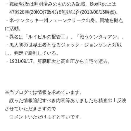
・戦績/戦歴は判明済みのもののみ記載。BoxRec上は
47戦28勝(20KO)7敗4分8無効試合(2018/08/15時点)。
・米-ケンタッキー州フェーンクリーク出身。同地を拠点
に活動。
・異名は「ルイビルの配管工」、「戦うケンタキアン」。
・黒人初の世界王者となるジャック・ジョンソンと対戦
し、判定で勝利している。
・1931/09/17、肝臓肥大と高血圧から自宅で逝去。
※当ブログでは情報を求めています。
誤った情報追記すべき内容等ありましたら精査の上反映
させていただきますので
コメントいただけますと幸いです。