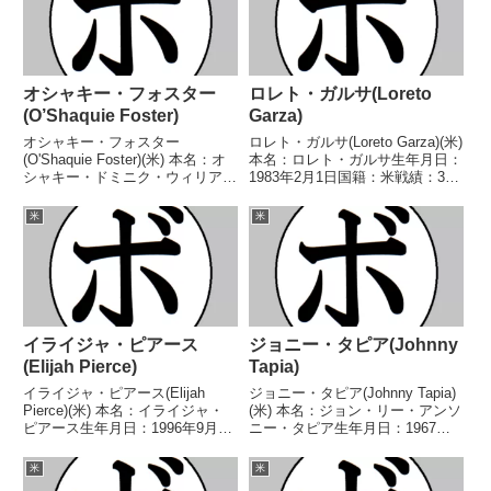
オシャキー・フォスター
ロレト・ガルサ(Loreto
(O’Shaquie Foster)
Garza)
オシャキー・フォスター
ロレト・ガルサ(Loreto Garza)(米)
(O'Shaquie Foster)(米) 本名：オ
本名：ロレト・ガルサ生年月日：
シャキー・ドミニク・ウィリアム
1983年2月1日国籍：米戦績：34
ズ・フォスター生年月日：1993
戦31勝(26KO)2敗1分【獲得タイ
年9月17日国籍：米戦績：28戦25
トル】WBC米大陸スーパーライ
米
米
勝(12KO)3敗 【獲得タイトル】
ト級王座USBA全米スーパーライ
WBCスーパーフェザー級シルバ
ト級王座第19代WBA世界...
ー...
イライジャ・ピアース
ジョニー・タピア(Johnny
(Elijah Pierce)
Tapia)
イライジャ・ピアース(Elijah
ジョニー・タピア(Johnny Tapia)
Pierce)(米) 本名：イライジャ・
(米) 本名：ジョン・リー・アンソ
ピアース生年月日：1996年9月30
ニー・タピア生年月日：1967年2
日国籍：米戦績：24戦21勝
月13日国籍：米戦績：66戦59勝
(17KO)3敗 【獲得タイトル】
(30KO)5敗2分 【獲得タイトル】
米
米
WBCバンタム級シルバー王座
1983年ナショナルゴールデング