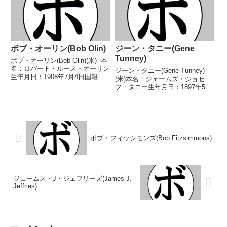
WBCスーパーバンタム級シルバ
ローブライトフライ級優勝...
ー王座W...
ボブ・オーリン(Bob Olin)
ジーン・タニー(Gene
Tunney)
ボブ・オーリン(Bob Olin)(米) 本
名：ロバート・ルース・オーリン
ジーン・タニー(Gene Tunney)
生年月日：1908年7月4日国籍：
(米)本名：ジェームズ・ジョセ
米戦績：86戦55勝(25KO)27敗4
フ・タニー生年月日：1897年5月
分 【獲得タイトル】1928年度ニ
25日国籍：米戦績：104戦82勝
ューヨークゴールデングローブラ
(48KO)1敗3分1無効試合17無判定
イトヘビー級優勝(アマチ...
【獲得タイトル】米ライトヘビー
級王座第2代NBA(WBA前身)...
ボブ・フィッシモンズ(Bob Fitzsimmons)
ジェームス・J・ジェフリーズ(James J.
Jeffries)