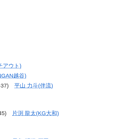
チアウト)
NGAN越谷)
9-37)
平山 力斗(伴流)
-45)
片渕 龍太(KG大和)