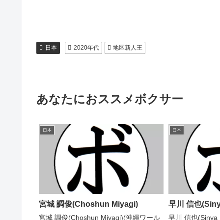
日本
2020年代
地区新人王
あなたにおススメボクサー
日本
日本
宮城 調俊(Choshun Miyagi)
早川 信也(Siny
宮城 調俊(Choshun Miyagi)(沖縄ワール
早川 信也(Sinya 