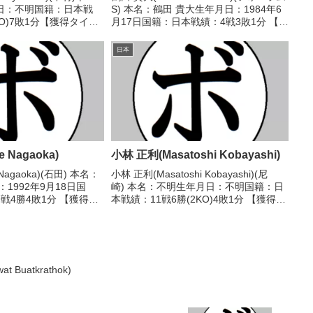
日：不明国籍：日本戦
S) 本名：鶴田 貴大生年月日：1984年6
KO)7敗1分【獲得タイト
月17日国籍：日本戦績：4戦3敗1分 【獲
全日本ミドル級新人王
得タイトル】なし 【戦歴】
1/25 ○3RKO 黒沼 保
2004/04/21 ●2RKO 林 一憲(八王子中
日本
..
屋)2005/04...
 Nagaoka)
小林 正利(Masatoshi Kobayashi)
 Nagaoka)(石田) 本名：
小林 正利(Masatoshi Kobayashi)(尼
1992年9月18日国
崎) 本名：不明生年月日：不明国籍：日
戦4勝4敗1分 【獲得タ
本戦績：11戦6勝(2KO)4敗1分 【獲得タ
歴】2018/06/02
イトル】1989年度西日本ライトフライ
-39、37-39、37-40)
級新人王 【戦歴】1987/09/14 ●4R判
定 (採点不明...
uatkrathok)