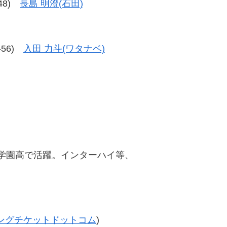
-48)
長島 明澄(石田)
8-56)
入田 力斗(ワタナベ)
駿台学園高で活躍。インターハイ等、
ングチケットドットコム
)