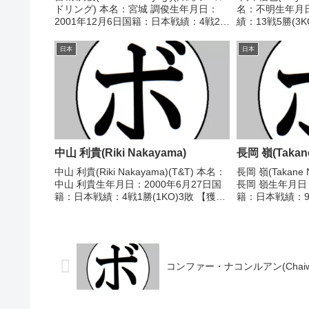
ドリング) 本名：宮城 調俊生年月日：
名：不明生年月
2001年12月6日国籍：日本戦績：4戦2敗
績：13戦5勝(3
2分 【獲得タイトル】なし 【戦歴】
ル】1961年度
2022/10/02 △4R判定 1-0(38-38、38-
【戦歴】1961/1
日本
日本
38、3...
男(革新)1961/12.
中山 利貴(Riki Nakayama)
長岡 嶺(Takane
中山 利貴(Riki Nakayama)(T&T) 本名：
長岡 嶺(Takane
中山 利貴生年月日：2000年6月27日国
長岡 嶺生年月日：
籍：日本戦績：4戦1勝(1KO)3敗 【獲得
籍：日本戦績：9
タイトル】なし 【戦歴】2024/11/25
イトル】なし 【戦
●3RTKO 阿南 将汰(ワタナ
●4R判定 0-3(37
ベ)2025/12...
平...
コンファー・ナコンルアン(Chaiwat B