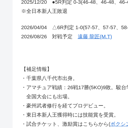
2025/12/20 ●5R判定 0-3(46-48、46-48、46
※全日本新人王敗退
2026/04/04 △6R判定 1-0(57-57、57-57、5
2026/08/26 対戦予定
遠藤 龍匠(M.T)
【補足情報】
・千葉県八千代市出身。
・アマチュア戦績：26戦17勝(5KO)9敗。
全国大会にも出場。
・豪州武者修行を経てプロデビュー。
・東日本新人王獲得時には技能賞を受賞。
・試合チケット、激励賞はこちらから(
ボクシ