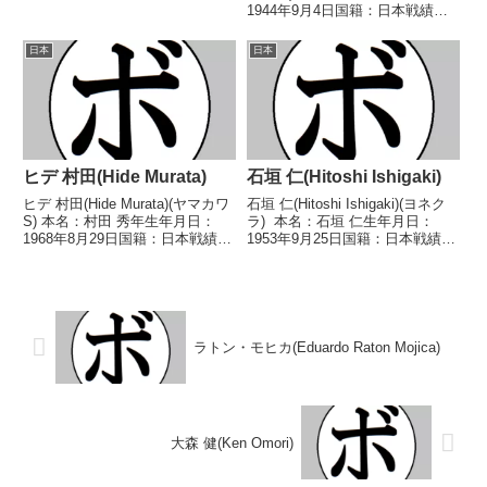
16勝(3KO)4敗1分 【獲得タイト
1944年9月4日国籍：日本戦績：7
ル】1996年度全日本フライ級新
戦5勝(2KO) 2敗 【獲得タイト
人王第13代日本ミニマム級王座
ル】なし 【戦歴】1968/01/31
日本
日本
第7代OPBF東洋...
○4R判定 (採点不明) 佐藤 義夫
(ヨネクラ)...
ヒデ 村田(Hide Murata)
石垣 仁(Hitoshi Ishigaki)
ヒデ 村田(Hide Murata)(ヤマカワ
石垣 仁(Hitoshi Ishigaki)(ヨネク
S) 本名：村田 秀年生年月日：
ラ) 本名：石垣 仁生年月日：
1968年8月29日国籍：日本戦績：
1953年9月25日国籍：日本戦績：
9戦3勝(1KO)5敗1分 【獲得タイ
12戦10勝(7KO)2敗 【獲得タイト
トル】1990年度西部日本スーパ
ル】1974年度全日本選手権バン
ーバンタム級新人王 【戦歴】
タム級優勝(アマチュア)1975年度
1990/05/26 ●1R...
全日本選手...
ラトン・モヒカ(Eduardo Raton Mojica)
大森 健(Ken Omori)