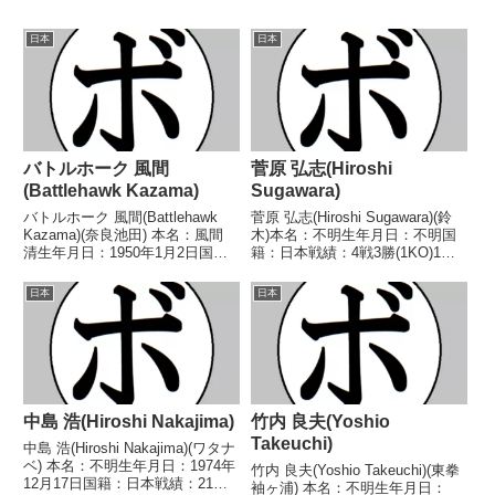
日本
日本
バトルホーク 風間
菅原 弘志(Hiroshi
(Battlehawk Kazama)
Sugawara)
バトルホーク 風間(Battlehawk
菅原 弘志(Hiroshi Sugawara)(鈴
Kazama)(奈良池田) 本名：風間
木)本名：不明生年月日：不明国
清生年月日：1950年1月2日国
籍：日本戦績：4戦3勝(1KO)1敗
籍：日本戦績：30戦18勝(7KO)8
【獲得タイトル】1958年度全日
敗4分 【獲得タイトル】1968年度
本ウェルター級新人王【戦歴】
日本
日本
インターハイライト級優勝(アマ
1958/08/26 ●4R判定 (採点不
チュア)1972年度全...
明) 相原 馨(青木)...
中島 浩(Hiroshi Nakajima)
竹内 良夫(Yoshio
Takeuchi)
中島 浩(Hiroshi Nakajima)(ワタナ
ベ) 本名：不明生年月日：1974年
竹内 良夫(Yoshio Takeuchi)(東拳
12月17日国籍：日本戦績：21戦
袖ヶ浦) 本名：不明生年月日：