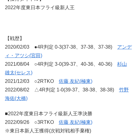
2022年度東日本フライ級新人王
【戦歴】
2020/02/03 ●4R判定 0-3(37-38、37-38、37-38)
アンデ
ィ・アツシ(宮田)
2021/08/04 ○4R判定 3-0(39-37、40-36、40-36)
杉山
雄太(セレス)
2021/12/03 ○2RTKO
佐藤 友紀(極東)
2022/08/02 △4R判定 1-0(39-37、38-38、38-38)
竹野
海佑(大橋)
■2022年度東日本フライ級新人王準決勝
2022/09/26 ○3RTKO
佐藤 友紀(極東)
※東日本新人王獲得(次戦対戦相手棄権)