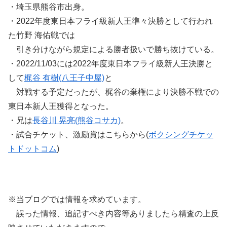
・埼玉県熊谷市出身。
・2022年度東日本フライ級新人王準々決勝として行われ
た竹野 海佑戦では
引き分けながら規定による勝者扱いで勝ち抜けている。
・2022/11/03には2022年度東日本フライ級新人王決勝と
して
梶谷 有樹(八王子中屋)
と
対戦する予定だったが、梶谷の棄権により決勝不戦での
東日本新人王獲得となった。
・兄は
長谷川 晃亮(熊谷コサカ)
。
・試合チケット、激励賞はこちらから(
ボクシングチケッ
トドットコム
)
※当ブログでは情報を求めています。
誤った情報、追記すべき内容等ありましたら精査の上反