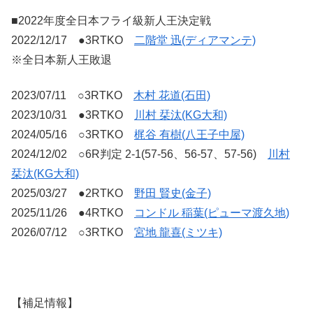
■2022年度全日本フライ級新人王決定戦
2022/12/17 ●3RTKO
二階堂 迅(ディアマンテ)
※全日本新人王敗退
2023/07/11 ○3RTKO
木村 花道(石田)
2023/10/31 ●3RTKO
川村 栞汰(KG大和)
2024/05/16 ○3RTKO
梶谷 有樹(八王子中屋)
2024/12/02 ○6R判定 2-1(57-56、56-57、57-56)
川村
栞汰(KG大和)
2025/03/27 ●2RTKO
野田 賢史(金子)
2025/11/26 ●4RTKO
コンドル 稲葉(ピューマ渡久地)
2026/07/12 ○3RTKO
宮地 龍喜(ミツキ)
【補足情報】