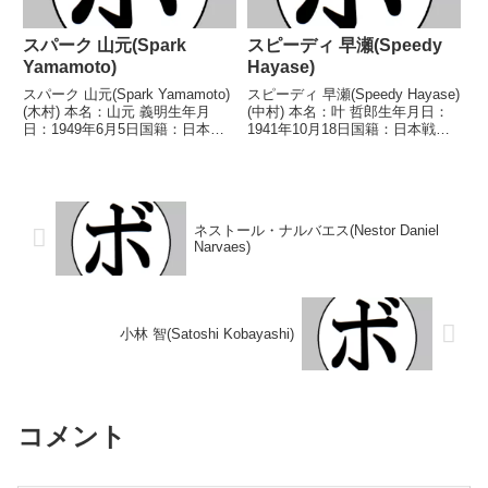
スパーク 山元(Spark
スピーディ 早瀬(Speedy
Yamamoto)
Hayase)
スパーク 山元(Spark Yamamoto)
スピーディ 早瀬(Speedy Hayase)
(木村) 本名：山元 義明生年月
(中村) 本名：叶 哲郎生年月日：
日：1949年6月5日国籍：日本戦
1941年10月18日国籍：日本戦
績：21戦14勝(7KO)6敗1分 【獲
績：57戦36勝(5KO)15敗6分 【獲
得タイトル】なし 【戦歴】
得タイトル】1960年度インター
1966/07/20 ○1RKO 坂田 政敏
ハイモスキート級優勝(アマチュ
(中外)1966/...
ア)第17代日本フライ...
ネストール・ナルバエス(Nestor Daniel
Narvaes)
小林 智(Satoshi Kobayashi)
コメント