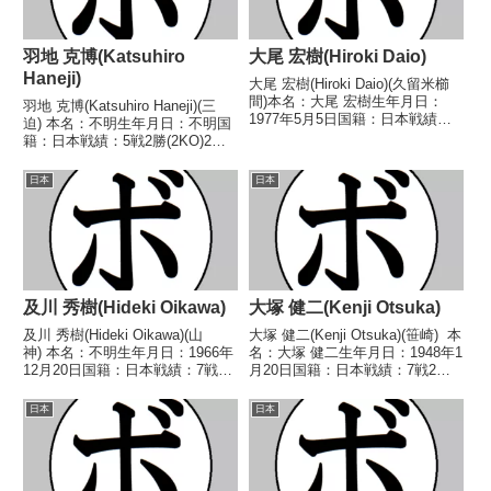
羽地 克博(Katsuhiro
大尾 宏樹(Hiroki Daio)
Haneji)
大尾 宏樹(Hiroki Daio)(久留米櫛
間)本名：大尾 宏樹生年月日：
羽地 克博(Katsuhiro Haneji)(三
1977年5月5日国籍：日本戦績：
迫) 本名：不明生年月日：不明国
27戦15勝(8KO)10敗2分【獲得タ
籍：日本戦績：5戦2勝(2KO)2敗1
イトル】1999年度西部日本スー
分 【獲得タイトル】なし 【戦
パーライト級新人王【戦歴】
歴】1983/05/26 ○1RKO バッ
日本
日本
1998/08/30 ●1RKO...
カス 淳吉(高村)1983/07/09
○1RK...
及川 秀樹(Hideki Oikawa)
大塚 健二(Kenji Otsuka)
及川 秀樹(Hideki Oikawa)(山
大塚 健二(Kenji Otsuka)(笹崎) 本
神) 本名：不明生年月日：1966年
名：大塚 健二生年月日：1948年1
12月20日国籍：日本戦績：7戦3
月20日国籍：日本戦績：7戦2勝
勝(2KO)3敗1分 【獲得タイトル】
(2KO)5敗 【獲得タイトル】な
なし 【戦歴】1985/04/22
し 【戦歴】1966/01/16
日本
日本
●1RKO 安間 猛(上福
○1RKO 渡辺 春蔵(鈴
岡)1986/06/27 ...
木)1966/03/0...