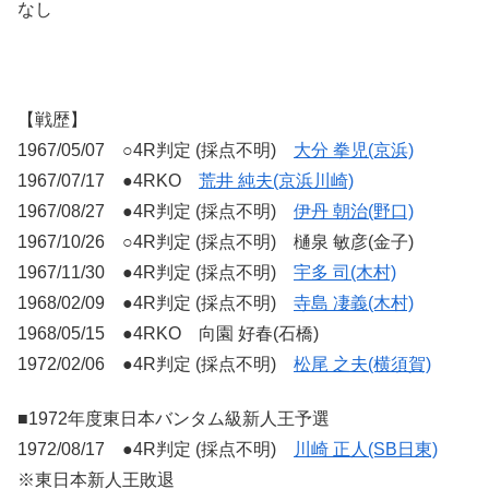
なし
【戦歴】
1967/05/07 ○4R判定 (採点不明)
大分 拳児(京浜)
1967/07/17 ●4RKO
荒井 純夫(京浜川崎)
1967/08/27 ●4R判定 (採点不明)
伊丹 朝治(野口)
1967/10/26 ○4R判定 (採点不明) 樋泉 敏彦(金子)
1967/11/30 ●4R判定 (採点不明)
宇多 司(木村)
1968/02/09 ●4R判定 (採点不明)
寺島 凄義(木村)
1968/05/15 ●4RKO 向園 好春(石橋)
1972/02/06 ●4R判定 (採点不明)
松尾 之夫(横須賀)
■1972年度東日本バンタム級新人王予選
1972/08/17 ●4R判定 (採点不明)
川崎 正人(SB日東)
※東日本新人王敗退