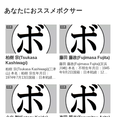
あなたにおススメボクサー
日本
日本
柏樹 宗(Tsukasa
藤田 藤政(Fujimasa Fujita)
Kashiwagi)
藤田 藤政(Fujimasa Fujita)(京浜
川崎) 本名：不明生年月日：1945
柏樹 宗(Tsukasa Kashiwagi)(三津
年9月2日国籍：日本戦績：12戦6
山) 本名：柏樹 宗生年月日：
勝(1KO)5敗1分 【獲得タイトル】
1974年7月13日国籍：日本戦績：
なし 【戦歴】1969/08/30
30戦15勝(12KO)13敗2分 【獲得
●1RKO 深沢 重信(鈴
タイトル】1997年度中日本スー
日本
日本
木)1969/11/...
パーライト級新人王 【戦歴】
1996/09/28...