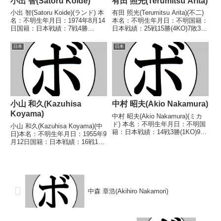
小出 智(Satoru Koide)
有田 照光(Terumitsu Arita)
小出 智(Satoru Koide)(ランド) 本
有田 照光(Terumitsu Arita)(不二)
名：不明生年月日：1974年8月14
本名：不明生年月日：不明国籍：
日国籍：日本戦績：7戦4勝
日本戦績：25戦15勝(4KO)7敗3分
(1KO)3敗 【獲得タイトル】な
【獲得タイトル】なし【戦歴】
し 【戦歴】 1995/07/10
1951/03/09 ○6R判定 (採点不
日本
日本
○1RTKO 永田 書林(本
明) 梅野 一雄(国
多)1995/09/19 〇4...
光)1951/08/04 ○...
小山 和久(Kazuhisa
中村 昭夫(Akio Nakamura)
Koyama)
中村 昭夫(Akio Nakamura)(ミカ
ド) 本名：不明生年月日：不明国
小山 和久(Kazuhisa Koyama)(中
籍：日本戦績：14戦3勝(1KO)9敗
日)本名：不明生年月日：1955年9
2分 【獲得タイトル】なし 【戦
月12日国籍：日本戦績：16戦10
歴】1972/07/16 ○2RKO 橋本
勝(1KO)4敗2分【獲得タイトル】
勝重(京浜川崎)1972/09/07 ○4R
1983年度中日本ライトフライ級
判定...
新人王【戦歴】1980/11/12 ○4R
判定 (採点...
中森 章浩(Akihiro Nakamori)