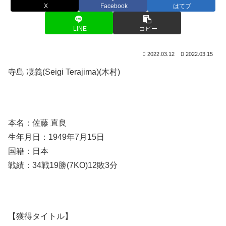
X
Facebook
はてブ
LINE
コピー
2022.03.12
2022.03.15
寺島 凄義(Seigi Terajima)(木村)
本名：佐藤 直良
生年月日：1949年7月15日
国籍：日本
戦績：34戦19勝(7KO)12敗3分
【獲得タイトル】