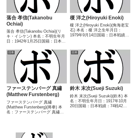
落合 孝信(Takanobu
榎 洋之(Hiroyuki Enoki)
Ochiai)
榎 洋之(Hiroyuki Enoki)(角海老宝
石) 本名：榎 洋之生年月日：
落合 孝信(Takanobu Ochiai)(リ
1979年9月14日国籍：日本戦績：
キ・イシケン) 本名：不明生年月
34戦28勝(20KO)4敗2分 【獲得タ
日：1942年1月25日国籍：日本戦
イトル】1999年度KSD杯争奪B級
績：24戦14勝(5KO)7敗2分1無効
トーナメントフェザー級優勝
試合 【獲得タイトル】なし 【戦
日本
日本
2000年度KSD杯...
歴】1963/12/03 ○1RKO 矢野
孝敏(エ...
ファーステンバーグ 真繡
鈴木 末次(Sueji Suzuki)
(Matthew Furstenberg)
鈴木 末次(Sueji Suzuki)(鈴木) 本
名：不明生年月日：1917年10月
ファーステンバーグ 真繡
20日国籍：日本戦績：74戦42勝
(Matthew Furstenberg)(将拳) 本
(18KO)27敗7分 【獲得タイト
名：ファーステンバーグ 真繡生
ル】なし 【戦歴】1937/10/17
年月日：2006年4月27日国籍：日
●4R判定 (採点不明) 相澤 太郎
本戦績：2戦1勝(1KO)1敗 【獲得
(関西)1...
タイトル】なし 【戦歴】
2025/09/20 ●4R判定 ...