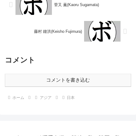
菅又 薫(Kaoru Sugamata)
藤村 鐘洪(Keisho Fujimura)
コメント
コメントを書き込む
ホーム
アジア
日本