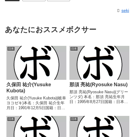
seki
あなたにおススメボクサー
日本
日本
久保田 祐介(Yusuke
那須 亮祐(Ryosuke Nasu)
Kubota)
那須 亮祐(Ryosuke Nasu)(グリー
ンツダ) 本名：那須 亮祐生年月
久保田 祐介(Yusuke Kubota)(岐阜
日：1995年8月27日国籍：日本戦
ヨコゼキ)本名：久保田 祐介生年
績：29戦17勝(3KO)9敗3分 【獲
月日：1991年12月5日国籍：日本
得タイトル】2016年度西日本フ
戦績：12戦4勝(2KO)8敗【獲得タ
ライ級新人王 【戦歴】
イトル】なし【戦歴】
日本
日本
2014/08/03 △4R判定...
2013/11/17 ●3RTKO 水野 拓
哉(松田)2014/0...