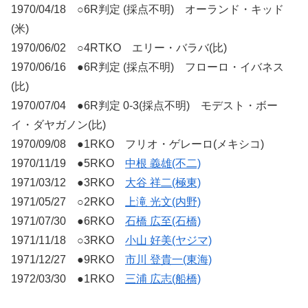
1970/04/18 ○6R判定 (採点不明) オーランド・キッド
(米)
1970/06/02 ○4RTKO エリー・バラバ(比)
1970/06/16 ●6R判定 (採点不明) フローロ・イバネス
(比)
1970/07/04 ●6R判定 0-3(採点不明) モデスト・ボー
イ・ダヤガノン(比)
1970/09/08 ●1RKO フリオ・ゲレーロ(メキシコ)
1970/11/19 ●5RKO
中根 義雄(不二)
1971/03/12 ●3RKO
大谷 祥二(極東)
1971/05/27 ○2RKO
上滝 光文(内野)
1971/07/30 ●6RKO
石橋 広至(石橋)
1971/11/18 ○3RKO
小山 好美(ヤジマ)
1971/12/27 ●9RKO
市川 登貴一(東海)
1972/03/30 ●1RKO
三浦 広志(船橋)