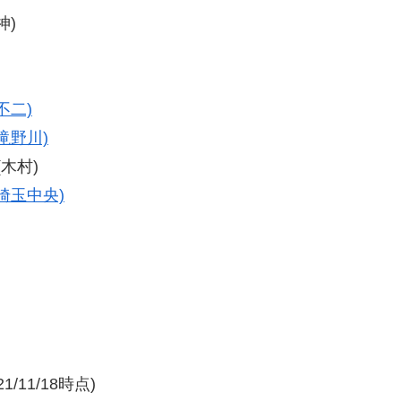
神)
不二)
滝野川)
(木村)
埼玉中央)
/11/18時点)