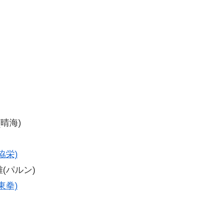
(晴海)
協栄)
雄(パルン)
東拳)