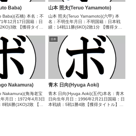
to Baba)
山本 照夫(Teruo Yamamoto)
o Baba)(石橋) 本名：不
山本 照夫(Teruo Yamamoto)(六甲) 本
71年12月17日国籍：日
名：不明生年月日：不明国籍：日本戦
2KO)3敗 【獲得タイト
績：14戦11勝(6KO)2敗1分 【獲得タイ
1995/06/23
トル】なし 【戦歴】1954/04/08 ●4R
二(三迫)1995/07/27
判定 (採点不明) 菊田 光(オー
日本
ル)1954/04/19...
go Nakamura)
青木 日向(Hyuga Aoki)
o Nakamura)(角海老宝
青木 日向(Hyuga Aoki)(五代)本名：青木
年月日：1972年4月3日
日向生年月日：1996年2月21日国籍：日
戦6勝(1KO)2敗 【獲
本戦績：5戦1勝4敗【獲得タイトル】な
し 【戦歴】
し【戦歴】2014/11/17 ○4R判定 3-
 ○4R判定 (採点不明) 渡辺
0(38-37、38-37、38-37) 下村 昌則(渡
嘉...