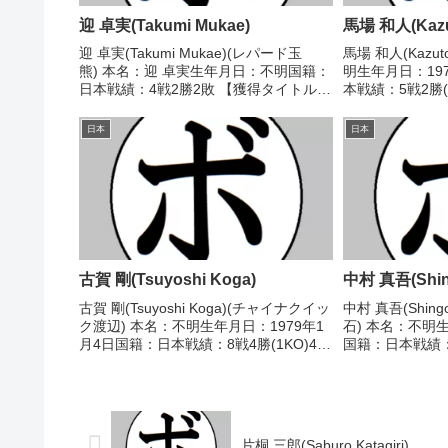
迎 卓実(Takumi Mukae)
馬場 和人(Kazu
迎 卓実(Takumi Mukae)(レパード玉
馬場 和人(Kazut
熊) 本名：迎 卓実生年月日：不明国籍：
明生年月日：19
日本戦績：4戦2勝2敗 【獲得タイトル】
本戦績：5戦2勝(
なし 【戦歴】2015/09/26 ○4R判定 2-
ル】なし 【戦歴】
0(38-37、38-37、38-38) 今村 寛生(横
○1RKO 大竹 英
日本
日本
浜光...
○1RK...
古賀 剛(Tsuyoshi Koga)
中村 真吾(Shin
古賀 剛(Tsuyoshi Koga)(チャイナクイッ
中村 真吾(Shing
ク渡辺) 本名：不明生年月日：1979年1
石) 本名：不明生
月4日国籍：日本戦績：8戦4勝(1KO)4
国籍：日本戦績：8
敗 【獲得タイトル】なし 【戦歴】
得タイトル】な
2000/03/03 ●4R判定 (採点不明) 河合
1989/05/15
良太(船橋ドラ...
雅英(協栄) 19...
片桐 三郎(Saburo Katagiri)