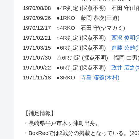
1970/08/08 ●4R判定 (採点不明) 石田 守(山
1970/09/26 ●1RKO 藤岡 恭次(三迫)
1970/12/17 ○4RKO 石田 守(ヤマガミ)
1971/02/21 ○4R判定 (採点不明)
西沢 俊明(
1971/03/15 ●6R判定 (採点不明)
進藤 公雄(
1971/07/30 △6R判定 (採点不明) 福岡 由男
1971/09/22 ●6R判定 (採点不明)
政井 広之(
1971/11/18 ●3RKO
寺島 凄義(木村)
【補足情報】
・長崎県平戸市木ヶ津町出身。
・BoxRecでは2戦分の掲載となっている。(2021