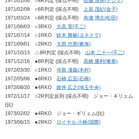
1971/01/06 ○4R判定 (採点不明)
佐藤 博憲(ヤジマ)
1971/02/08 ○6R判定 (採点不明)
上原 茂紀(金子)
1971/03/24 ○6R判定 (採点不明)
布瀬 博志(松田)
1971/06/03 ○3RKO
大高 実(不二)
1971/07/14 ○1RKO
鈴木 勝敏(ヨネクラ)
1971/09/01 ○2RKO
大西 忠憲(東海)
1971/10/13 △8R判定 (採点不明)
山本 二十一(不二)
1971/12/16 ●8R判定 (採点不明)
高橋 勝利(東拳)
1972/03/30 ○1RKO
寺島 凄義(木村)
1972/05/06 ●6RKO
石橋 広至(石橋)
1972/08/20 ●4RKO
政井 広之(埼玉中央)
1972/11/17 ○2R判定反則 (採点不明) ジョー・ギリェム
(比)
1973/02/02 ●4RKO ジョー・ギリェム(比)
1973/06/15 ●2RKO
ロイヤル 小林(国際)