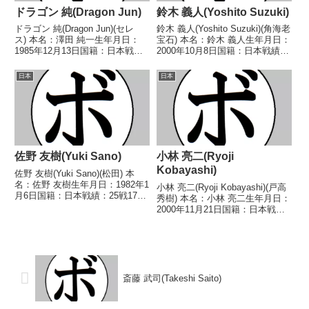
ドラゴン 純(Dragon Jun)
鈴木 義人(Yoshito Suzuki)
ドラゴン 純(Dragon Jun)(セレ
鈴木 義人(Yoshito Suzuki)(角海老
ス) 本名：澤田 純一生年月日：
宝石) 本名：鈴木 義人生年月日：
1985年12月13日国籍：日本戦
2000年10月8日国籍：日本戦績：
績：17戦5勝(3KO)12敗 【獲得タ
2戦2敗 【獲得タイトル】な
イトル】なし 【戦歴】
し 【戦歴】2024/04/30
日本
日本
2005/07/25 ○4RTKO 角崎 裕
●4RTKO 瀬筒 陸斗
弥(鎌ヶ谷)2006/06...
(M.T)2024/09/25 ●...
佐野 友樹(Yuki Sano)
小林 亮二(Ryoji
Kobayashi)
佐野 友樹(Yuki Sano)(松田) 本
名：佐野 友樹生年月日：1982年1
小林 亮二(Ryoji Kobayashi)(戸高
月6日国籍：日本戦績：25戦17勝
秀樹) 本名：小林 亮二生年月日：
(12KO)3敗5分 【獲得タイトル】
2000年11月21日国籍：日本戦
2005年度B級トーナメントフライ
績：3戦2勝1分 【獲得タイトル】
級優勝 【戦歴】2004/02/29
なし 【戦歴】2022/04/01 ○4R
○6R判定 3-...
判定 3-0(40-36、40-36、40-3...
斎藤 武司(Takeshi Saito)