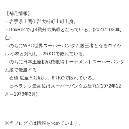
【補足情報】
・岩手県上閉伊郡大槌町上町出身。
・BoxRecでは4戦分の掲載となっている。(2021/11/23時
点)
・のちにWBC世界スーパーバンタム級王者となるロイヤ
ル 小林と対戦し、2RKOで敗れている。
・のちに日本王座挑戦権獲得トーナメントスーパーバンタ
ム級で優勝する
石橋 広至と対戦し、6RKOで敗れている。
・日本ランク最高位はスーパーバンタム級7位(1972年12
月～1973年3月)。
※当ブログでは情報を求めています。