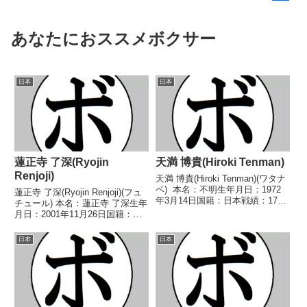
あなたにおススメボクサー
日本
日本
蓮正寺 了深(Ryojin
天満 博貴(Hiroki Tenman)
Renjoji)
天満 博貴(Hiroki Tenman)(ワタナ
ベ) 本名：不明生年月日：1972
蓮正寺 了深(Ryojin Renjoji)(フュ
年3月14日国籍：日本戦績：17戦
チュール) 本名：蓮正寺 了深生年
8勝(1KO)8敗1分 【獲得タイト
月日：2001年11月26日国籍：日
ル】なし 【戦歴】1991/01/14
本戦績：1戦1敗 【獲得タイト
○4R判定 (採点不明) 宗像 幸治
ル】なし 【戦歴】■2022年度西
日本
日本
(カワ...
日本ミニマム級新人王準々決勝
2022/04/24 ●4R...