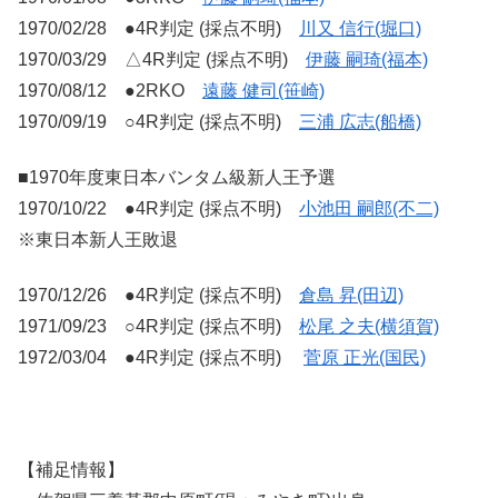
1970/02/28 ●4R判定 (採点不明)
川又 信行(堀口)
1970/03/29 △4R判定 (採点不明)
伊藤 嗣琦(福本)
1970/08/12 ●2RKO
遠藤 健司(笹崎)
1970/09/19 ○4R判定 (採点不明)
三浦 広志(船橋)
■1970年度東日本バンタム級新人王予選
1970/10/22 ●4R判定 (採点不明)
小池田 嗣郎(不二)
※東日本新人王敗退
1970/12/26 ●4R判定 (採点不明)
倉島 昇(田辺)
1971/09/23
○
4R
判定
(
採点不明
)
松尾 之夫(横須賀)
1972/03/04
●
4R
判定
(
採点不明
)
菅原 正光(国民)
【補足情報】