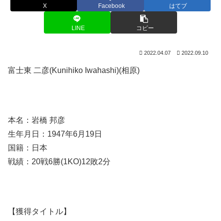
X
Facebook
はてブ
LINE
コピー
2022.04.07
2022.09.10
富士東 二彦(Kunihiko Iwahashi)(相原)
本名：岩橋 邦彦
生年月日：1947年6月19日
国籍：日本
戦績：
20
戦
6
勝
(1KO)12
敗
2
分
【獲得タイトル】