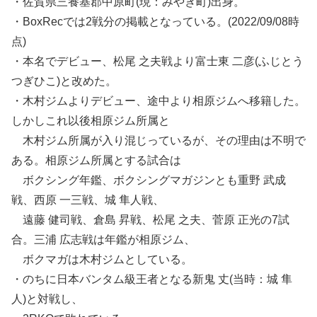
・佐賀県三養基郡中原町(現：みやき町)出身。
・BoxRecでは2戦分の掲載となっている。(2022/09/08時
点)
・本名でデビュー、松尾 之夫戦より富士東 二彦(ふじとう
つぎひこ)と改めた。
・木村ジムよりデビュー、
途中より相原ジムへ移籍した。
しかしこれ以後相原ジム所属と
木村ジム所属が入り混じっているが、その理由は不明で
ある。
相原ジム所属とする試合は
ボクシング年鑑、ボクシングマガジンとも重野 武成
戦、西原 一三戦、城 隼人戦、
遠藤 健司戦、倉島 昇戦、松尾 之夫、菅原 正光の
7
試
合。三浦 広志戦は年鑑が相原ジム、
ボクマガは木村ジムとしている。
・のちに日本バンタム級王者となる新鬼 丈(当時：城 隼
人)と対戦し、