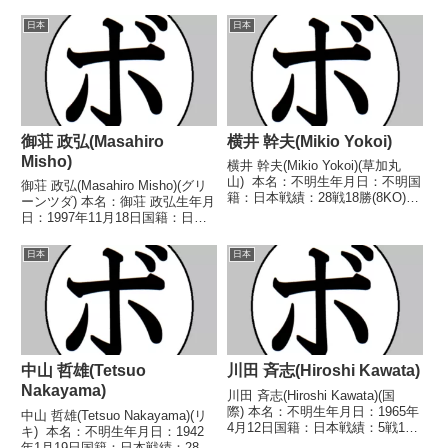
年度全日本スーパーライト級新人
【獲得タイトル】1965年度全日
王 【戦歴】1969/06/30
本スーパーフェザー級新人王【戦
日本
日本
○1RKO 象橋...
歴】1963/11/01 ●2RKO 久保
喜美夫(三迫)196...
御荘 政弘(Masahiro
横井 幹夫(Mikio Yokoi)
Misho)
横井 幹夫(Mikio Yokoi)(草加丸
山) 本名：不明生年月日：不明国
御荘 政弘(Masahiro Misho)(グリ
籍：日本戦績：28戦18勝(8KO)7
ーンツダ) 本名：御荘 政弘生年月
敗3分 【獲得タイトル】1966年
日：1997年11月18日国籍：日本
度東日本スーパーフェザー級新人
戦績：4戦2勝2敗 【獲得タイト
王 【戦歴】1965/07/15 △4R判
ル】なし 【戦歴】2023/04/16
日本
日本
定 (採点不明...
○4R判定 3-0(39-37、39-37、
39-...
中山 哲雄(Tetsuo
川田 斉志(Hiroshi Kawata)
Nakayama)
川田 斉志(Hiroshi Kawata)(国
際) 本名：不明生年月日：1965年
中山 哲雄(Tetsuo Nakayama)(リ
4月12日国籍：日本戦績：5戦1勝
キ) 本名：不明生年月日：1942
(1KO)4敗 【獲得タイトル】な
年1月19日国籍：日本戦績：28戦