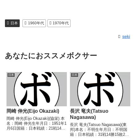
日本
1960年代
1970年代
seki
あなたにおススメボクサー
日本
日本
岡崎 伸光(Eijo Okazaki)
長沢 竜夫(Tatsuo
Nagasawa)
岡崎 伸光(Eijo Okazaki)(協栄) 本
名：岡崎 伸光生年月日：1951年1
長沢 竜夫(Tatsuo Nagasawa)(東
月6日国籍：日本戦績：21戦14勝
邦)本名：不明生年月日：不明国
(7KO)7敗 【獲得タイトル】1969
籍：日本戦績：31戦14勝15敗2分