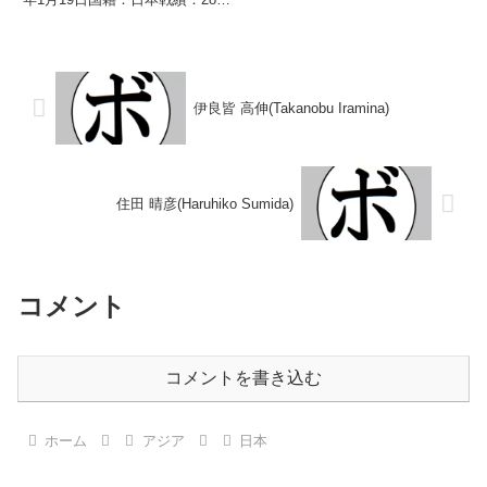
し 【戦歴】1985/04/05
17勝(7KO)7敗4分 【獲得タイト
○3RTKO 宮原 重徳(角海老宝
ル】1964年度全日本ライト級新
石)1985/05/2...
人王 【戦歴】1963/09/18
○1RKO ...
伊良皆 高伸(Takanobu Iramina)
住田 晴彦(Haruhiko Sumida)
コメント
コメントを書き込む
ホーム
アジア
日本