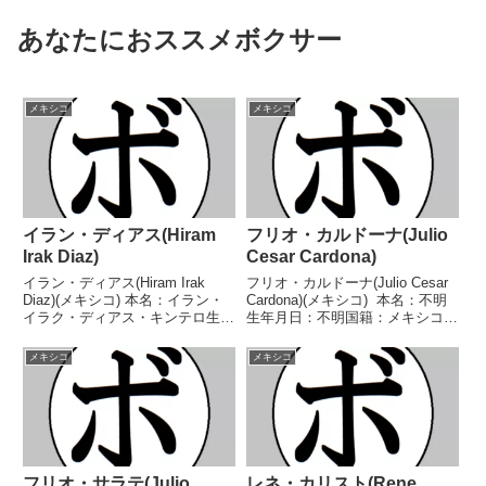
あなたにおススメボクサー
メキシコ
メキシコ
イラン・ディアス(Hiram
フリオ・カルドーナ(Julio
Irak Diaz)
Cesar Cardona)
イラン・ディアス(Hiram Irak
フリオ・カルドーナ(Julio Cesar
Diaz)(メキシコ) 本名：イラン・
Cardona)(メキシコ) 本名：不明
イラク・ディアス・キンテロ生年
生年月日：不明国籍：メキシコ戦
月日：1989年10月8日国籍：メキ
績：19戦5勝(2KO)14敗 【獲得タ
シコ戦績：29戦21勝(12KO)5敗3
イトル】なし 【戦歴】
メキシコ
メキシコ
分 【獲得タイトル】WBCラテン
1982/09/03 ●8RKO イシド
アメリカスーパーフライ級...
ロ・ペレス(メキシ...
フリオ・サラテ(Julio
レネ・カリスト(Rene