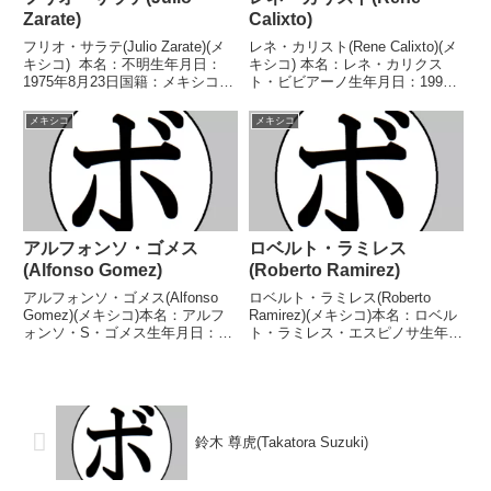
Zarate)
Calixto)
フリオ・サラテ(Julio Zarate)(メ
レネ・カリスト(Rene Calixto)(メ
キシコ) 本名：不明生年月日：
キシコ) 本名：レネ・カリクス
1975年8月23日国籍：メキシコ戦
ト・ビビアーノ生年月日：1995
績：39戦31勝(18KO)6敗2分 【獲
年4月27日国籍：メキシコ戦績：
得タイトル】メキシコバンタム級
27戦24勝(10KO)2敗1分 【獲得タ
メキシコ
メキシコ
王座WBCカリブ海スーパーフラ
イトル】WBA中央アメリカスー
イ級王座WBCスペイン...
パーフライ級王座 【戦歴】2...
アルフォンソ・ゴメス
ロベルト・ラミレス
(Alfonso Gomez)
(Roberto Ramirez)
アルフォンソ・ゴメス(Alfonso
ロベルト・ラミレス(Roberto
Gomez)(メキシコ)本名：アルフ
Ramirez)(メキシコ)本名：ロベル
ォンソ・S・ゴメス生年月日：
ト・ラミレス・エスピノサ生年月
1980年10月28日国籍：メキシコ
日：1961年2月2日国籍：メキシ
戦績：33戦25勝(12KO)6敗2分
コ戦績：50戦37勝(21KO)12敗1分
【獲得タイトル】WBA米大陸ウ
【獲得タイトル】メキシコ-ハリ
ェルター級王座【戦歴】2001/0...
スコ州フライ級王座【戦歴】1...
鈴木 尊虎(Takatora Suzuki)