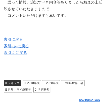
誤った情報、追記すべき内容等ありましたら精査の上反
映させていただきますので
コメントいただけますと幸いです。
索引に戻る
索引-ふ-に戻る
索引-J-に戻る
メキシコ
2010年代
2020年代
WBC世界王者
世界フライ級王者
世界王者
boxingmeikan