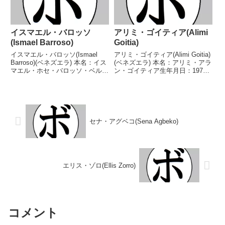
イスマエル・バロッソ
アリミ・ゴイティア(Alimi
(Ismael Barroso)
Goitia)
イスマエル・バロッソ(Ismael
アリミ・ゴイティア(Alimi Goitia)
Barroso)(ベネズエラ) 本名：イス
(ベネズエラ) 本名：アリミ・アラ
マエル・ホセ・バロッソ・ベルネ
ン・ゴイティア生年月日：1970
ー生年月日：1983年1月27日国
年6月28日国籍：ベネズエラ戦
籍：ベネズエラ戦績：32戦25勝
績：20戦16勝(13KO)4敗 【獲得
(23KO)5敗2分 【獲得タイトル】
タイトル】WBAラテンアメリカ
WBAラテンアメリカライト級...
スーパーフライ級王座第7代W...
セナ・アグベコ(Sena Agbeko)
エリス・ゾロ(Ellis Zorro)
コメント