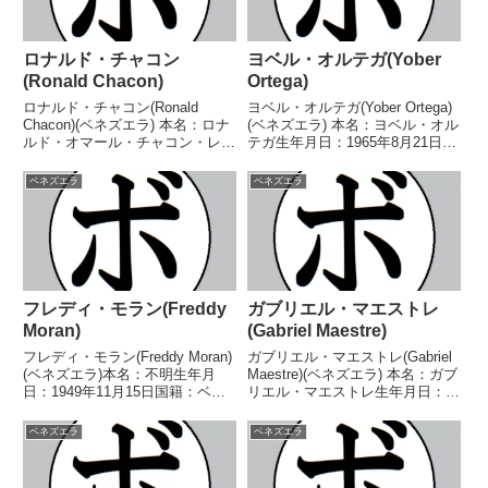
ロナルド・チャコン
ヨベル・オルテガ(Yober
(Ronald Chacon)
Ortega)
ロナルド・チャコン(Ronald
ヨベル・オルテガ(Yober Ortega)
Chacon)(ベネズエラ) 本名：ロナ
(ベネズエラ) 本名：ヨベル・オル
ルド・オマール・チャコン・レオ
テガ生年月日：1965年8月21日国
ン生年月日：1991年8月26日国
籍：ベネズエラ戦績：44戦35勝
籍：ベネズエラ戦績：39戦35勝
(24KO)6敗3分 【獲得タイトル】
ベネズエラ
ベネズエラ
(26KO)3敗1分 【獲得タイトル】
ベネズエラスーパーバンタム級王
なし 【戦歴】2016/04/0...
座ベネズエラスーパーバンタ...
フレディ・モラン(Freddy
ガブリエル・マエストレ
Moran)
(Gabriel Maestre)
フレディ・モラン(Freddy Moran)
ガブリエル・マエストレ(Gabriel
(ベネズエラ)本名：不明生年月
Maestre)(ベネズエラ) 本名：ガブ
日：1949年11月15日国籍：ベネ
リエル・マエストレ生年月日：
ズエラ戦績：11戦5勝(1KO)6敗
1986年7月22日国籍：ベネズエラ
【獲得タイトル】なし【戦歴】
戦績：9戦7勝(6KO)1敗1分 【獲
ベネズエラ
ベネズエラ
1974/05/19 ○10R判定 (採点不
得タイトル】2015年度パンアメ
明) 浜田 洋一郎(極...
リカンゲームスウェルター...