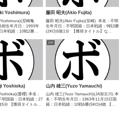
 Yoshimura)
藤田 昭夫(Akio Fujita)
Yoshimura)(尼崎亀
藤田 昭夫(Akio Fujita)(笹崎) 本名：不明
尚樹生年月日：1993年
生年月日：不明国籍：日本戦績：9戦3勝
：日本戦績：10戦2勝
(2KO)5敗1分 【獲得タイトル】な
 【獲得タイトル】な
し 【戦歴】1966/01/24 ●1RKO 谷上
04/06 △4R判定 1-
良信(暁)1966/05/12 △4R判定 (採点...
日本
 Yoshioka)
山内 雄三(Yuzo Yamauchi)
Yoshioka)(愛櫻) 本名：
山内 雄三(Yuzo Yamauchi)(JA加古川) 本
不明国籍：日本戦績：27
名：不明生年月日：1963年11月15日国
11敗5分 【獲得タイトル】
籍：日本戦績：10戦6勝(5KO)4敗 【獲
6/05/01 △8R判定
得タイトル】なし 【戦歴】
口 恒男(ピストン堀
1985/04/28 ○4RTKO 有川 賢行(大関
マキ)1985/0...