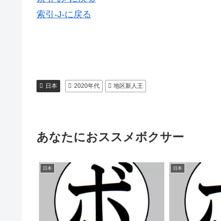
索引-J-に戻る
日本
2020年代
地区新人王
あなたにおススメボクサー
日本
日本