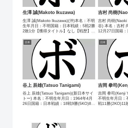
生澤 誠(Makoto Ikuzawa)
吉村 尚樹(Naoki
生澤 誠(Makoto Ikuzawa)(沖)本名：不明
吉村 尚樹(Naoki 
生年月日：不明国籍：日本戦績：5戦2勝
谷) 本名：吉村 
2敗1分【獲得タイトル】なし【戦歴】
12月27日国籍
1999/06/21 ●4R判定 (採点不明) 畠山
(1KO)7敗1分
昌人(協栄札幌赤坂)2000/05/15 ○4R判
し 【戦歴】2014/
日本
日本
定 (...
1(39-38、38...
谷上 辰雄(Tatsuo Tanigami)
吉岡 拳司(Kenji
谷上 辰雄(Tatsuo Tanigami)(新日本サイ
吉岡 拳司(Kenji 
トー) 本名：不明生年月日：1964年4月
不明生年月日：
26日国籍：日本戦績：18戦9勝(5KO)8敗
戦11勝(2KO)
1分 【獲得タイトル】なし 【戦歴】
なし 【戦歴】194
■1984年度東日本ライト級新人王予選
(採点不明) 堀
1984/06/18 ...
口)1946/...