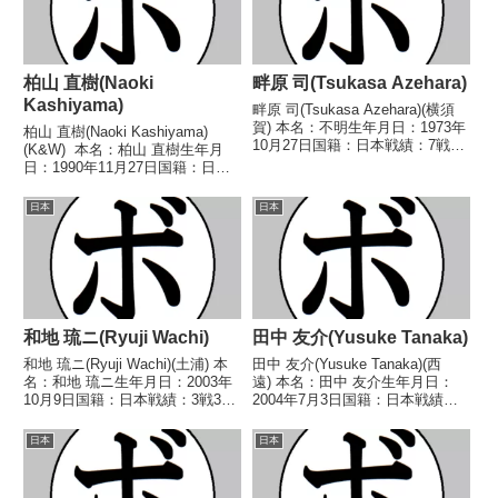
柏山 直樹(Naoki
畔原 司(Tsukasa Azehara)
Kashiyama)
畔原 司(Tsukasa Azehara)(横須
賀) 本名：不明生年月日：1973年
柏山 直樹(Naoki Kashiyama)
10月27日国籍：日本戦績：7戦2
(K&W) 本名：柏山 直樹生年月
勝(2KO)4敗1分 【獲得タイトル】
日：1990年11月27日国籍：日本
なし 【戦歴】2001/05/01
戦績：4戦3敗1分 【獲得タイト
○1RKO 野本 貴博(拳
ル】なし 【戦歴】2018/05/25
日本
日本
誠)2002/03/1...
●1RTKO 後藤 竜也(宇都宮金
田)2018/...
和地 琉ニ(Ryuji Wachi)
田中 友介(Yusuke Tanaka)
和地 琉ニ(Ryuji Wachi)(土浦) 本
田中 友介(Yusuke Tanaka)(西
名：和地 琉ニ生年月日：2003年
遠) 本名：田中 友介生年月日：
10月9日国籍：日本戦績：3戦3
2004年7月3日国籍：日本戦績：7
敗 【獲得タイトル】なし 【戦
戦3勝(2KO)3敗1分 【獲得タイト
歴】2023/09/16 ●4R判定 0-
ル】2024年度中日本ライト級新
日本
日本
3(36-40、36-40、37-39) 越渡 健
人王 【戦歴】2023/10/08
太(...
○3RTKO 石原 蒼...