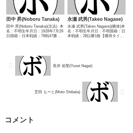
田中 昇(Noboru Tanaka)
永瀬 武男(Takeo Nagase)
田中 昇(Noboru Tanaka)(京浜) 本
永瀬 武男(Takeo Nagase)(横体)本
名：不明生年月日：1928年7月29
名：不明生年月日：不明国籍：日
日国籍：日本戦績：78戦47勝
本戦績：2戦1勝1敗【獲得タイト
(12KO)23敗7分1中止 【獲得タイ
ル】なし【戦歴】1955/03/30
トル】全日本選手権B級トーナメ
●3RKO 浅見 勝一(新
ント優勝第6代日本フェザー級王
和)1955/05/14 ○4R判定 (採点不
座 【戦歴】194...
明) 長岡 豊作(東...
長井 佑聖(Yusei Nagai)
芝田 もーと(Moto Shibata)
コメント