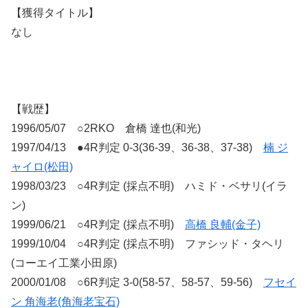
【獲得タイトル】
なし
【戦歴】
1996/05/07 ○2RKO 倉橋 達也(和光)
1997/04/13 ●4R判定 0-3(36-39、36-38、37-38)
楠 ジ
ャイロ(松田)
1998/03/23 ○4R判定 (採点不明) ハミド・ベサリ(イラ
ン)
1999/06/21 ○4R判定 (採点不明)
高橋 良輔(金子)
1999/10/04 ○4R判定 (採点不明) ファシッド・タヘリ
(コーエイ工業小田原)
2000/01/08 ○6R判定 3-0(58-57、58-57、59-56)
フセイ
ン 角海老(角海老宝石)