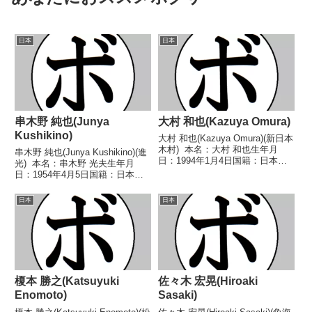
日本
日本
串木野 純也(Junya
大村 和也(Kazuya Omura)
Kushikino)
大村 和也(Kazuya Omura)(新日本
木村) 本名：大村 和也生年月
串木野 純也(Junya Kushikino)(進
日：1994年1月4日国籍：日本戦
光) 本名：串木野 光夫生年月
績：1戦1勝(1KO) 【獲得タイト
日：1954年4月5日国籍：日本戦
ル】なし 【戦歴】2017/12/19
績：44戦29勝(24KO)15敗 【獲得
○2RKO 加藤 剛(角海老宝
タイトル】第29代日本ウェルタ
日本
日本
石) 【補足情報...
ー級王座 【戦歴】1972/11/29
○3RT...
榎本 勝之(Katsuyuki
佐々木 宏晃(Hiroaki
Enomoto)
Sasaki)