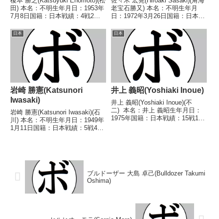
榎本 勝之(Katsuyuki Enomoto)(松
佐々木 宏晃(Hiroaki Sasaki)(角海
田) 本名：不明生年月日：1953年
老宝石勝又) 本名：不明生年月
7月8日国籍：日本戦績：4戦2勝
日：1972年3月26日国籍：日本戦
(2KO)2敗 【獲得タイトル】な
績：4戦1勝(1KO) 3敗 【獲得タイ
し 【戦歴】1976/09/22
トル】なし 【戦歴】
日本
日本
○2RKO 有賀 増栄(堀
1994/11/13 ○2RKO 伊村 央(ラ
内)1976/10/18 ...
ンド)■1995年...
岩崎 勝憲(Katsunori
井上 義昭(Yoshiaki Inoue)
Iwasaki)
井上 義昭(Yoshiaki Inoue)(不
二) 本名：井上 義昭生年月日：
岩崎 勝憲(Katsunori Iwasaki)(石
1975年国籍：日本戦績：15戦1勝
川) 本名：不明生年月日：1949年
(1KO)9敗5分 【獲得タイトル】
1月11日国籍：日本戦績：5戦4勝
なし 【戦歴】1997/03/18
(2KO)1分 【獲得タイトル】な
○3RKO 大和 正行(北
し 【戦歴】1968/08/08 ○4R判
澤)1997/07/0...
定 (採点不明) 土佐 一弘(三
迫)196...
ブルドーザー 大島 卓己(Bulldozer Takumi
Oshima)