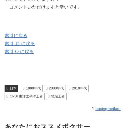
コメントいただけますと幸いです。
索引に戻る
索引-お-に戻る
索引-O-に戻る
日本
1990年代
2000年代
2010年代
OPBF東洋太平洋王者
地域王者
boxingmeikan
あなたにおススメボクサー