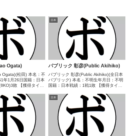
日本
o Ogata)
パブリック 彰彦(Public Akihiko)
 Ogata)(松田) 本名：不
パブリック 彰彦(Public Akihiko)(全日本
61年1月26日国籍：日本
パブリック) 本名：不明生年月日：不明
(8KO)3敗 【獲得タイト
国籍：日本戦績：1戦1敗 【獲得タイト
中日本バンタム級新人
ル】なし 【戦歴】1992/10/29
/08/27 ○1RKO 国清
●3RKO 西島 洋介山(オサム) 【補足情
日本
報】・キックボクシング戦...