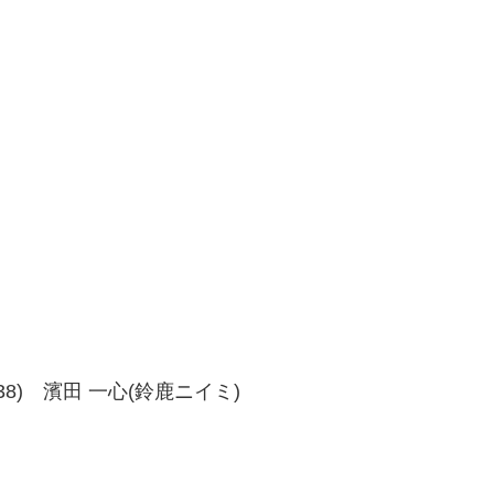
、38-38) 濱田 一心(鈴鹿ニイミ)