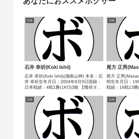
あなたにおススメボクサー
日本
日本
石井 幸祈(Koki Ishii)
尾方 正男(Masa
石井 幸祈(Koki Ishii)(湘南山神) 本名：石
尾方 正男(Masao
井 幸祈生年月日：2004年8月9日国籍：
明生年月日：19
日本戦績：4戦1勝(1KO)3敗 【獲得タイ
戦績：16戦13勝
トル】なし 【戦歴】2024/02/02
ル】1979年度
●4RTKO 松本 和樹(新日本木村)■2024
王 【戦歴】1978
日本
日本
年度東日...
正(疋田)...