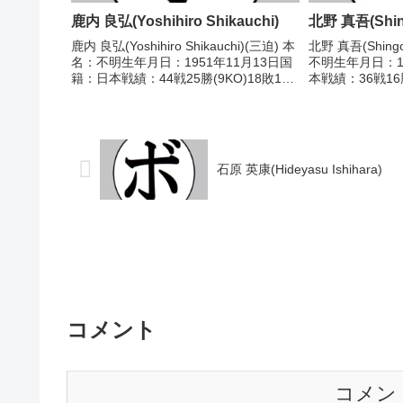
鹿内 良弘(Yoshihiro Shikauchi)
北野 真吾(Shing
鹿内 良弘(Yoshihiro Shikauchi)(三迫) 本
北野 真吾(Shingo
名：不明生年月日：1951年11月13日国
不明生年月日：1
籍：日本戦績：44戦25勝(9KO)18敗1
本戦績：36戦16勝
分 【獲得タイトル】1970年度東日本フ
タイトル】なし 【
ライ級新人王 【戦歴】1969/12/18
○1RKO 佐藤 吉男
○4R...
石原 英康(Hideyasu Ishihara)
コメント
コメン