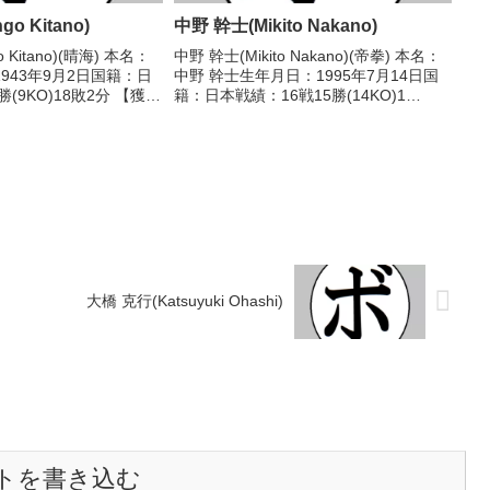
o Kitano)
中野 幹士(Mikito Nakano)
 Kitano)(晴海) 本名：
中野 幹士(Mikito Nakano)(帝拳) 本名：
943年9月2日国籍：日
中野 幹士生年月日：1995年7月14日国
(9KO)18敗2分 【獲得
籍：日本戦績：16戦15勝(14KO)1
戦歴】1964/12/10
敗 【獲得タイトル】2013年度高校選抜
(ヨネクラ)1965/01/...
フライ級優勝(アマチュア)2013年度国体
少年の部フライ級優勝...
大橋 克行(Katsuyuki Ohashi)
トを書き込む