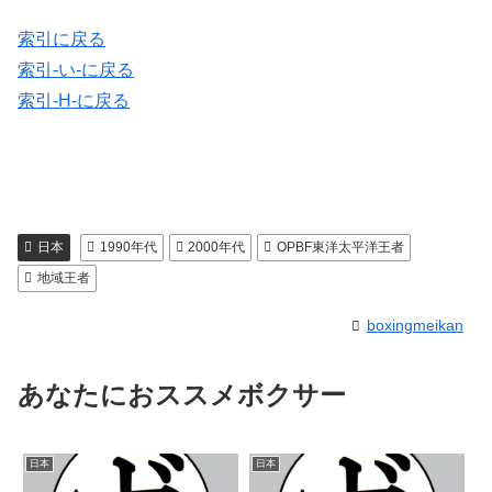
索引に戻る
索引-い-に戻る
索引-H-に戻る
日本
1990年代
2000年代
OPBF東洋太平洋王者
地域王者
boxingmeikan
あなたにおススメボクサー
日本
日本