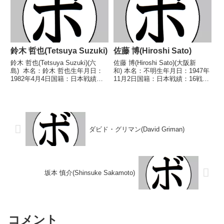
翠)1994/06/1...
1985/12/13...
鈴木 哲也(Tetsuya Suzuki)
佐藤 博(Hiroshi Sato)
鈴木 哲也(Tetsuya Suzuki)(六
佐藤 博(Hiroshi Sato)(大阪新
島) 本名：鈴木 哲也生年月日：
和) 本名：不明生年月日：1947年
1982年4月4日国籍：日本戦績：
11月2日国籍：日本戦績：16戦10
41戦29勝(17KO)12敗 【獲得タ
勝(5KO)5敗1分 【獲得タイトル】
イトル】第53代日本ミドル級王
なし 【戦歴】1968/02/28
座第41代OPBF東洋太平洋ミドル
○1RKO 大内 勇(新
級王座 【戦歴】...
進)1968/05/06 ...
ダビド・グリマン(David Griman)
坂本 慎介(Shinsuke Sakamoto)
コメント