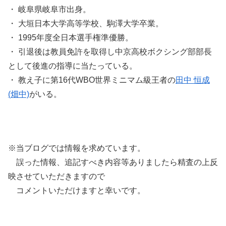
・ 岐阜県岐阜市出身。
・ 大垣日本大学高等学校、駒澤大学卒業。
・ 1995年度全日本選手権準優勝。
・ 引退後は教員免許を取得し中京高校ボクシング部部長
として後進の指導に当たっている。
・ 教え子に第16代WBO世界ミニマム級王者の
田中 恒成
(畑中)
がいる。
※当ブログでは情報を求めています。
誤った情報、追記すべき内容等ありましたら精査の上反
映させていただきますので
コメントいただけますと幸いです。