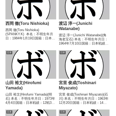
西岡 徹(Toru Nishioka)
渡辺 淳一(Junichi
Watanabe)
西岡 徹(Toru Nishioka)
(SPANKY.K) 本名：不明生年月
渡辺 淳一(Junichi Watanabe)(角
日：1984年1月19日国籍：日本戦
海老宝石) 本名：不明生年月日：
績：4戦3勝(1KO)1分 【獲得タ
1964年7月10日国籍：日本戦績：
イトル】2009年度西部日本ウェ
3戦2勝(1KO)1敗 【獲得タイト
ルター級新人王 【戦歴】
ル】なし 【戦歴】1985/05/08
日本
日本
2008/06/15 ○4R...
○4R判定 (採点不明) 手塚 健次
(ワタナベ...
山田 裕文(Hirofumi
宮里 俊成(Toshinari
Yamada)
Miyazato)
山田 裕文(Hirofumi Yamada)(明
宮里 俊成(Toshinari Miyazato)(石
石) 本名：不明生年月日：1973年
川) 本名：不明生年月日：1963年
4月4日国籍：日本戦績：12戦3勝
12月20日国籍：日本戦績：14戦4
(1KO)8敗1分 【獲得タイトル】な
勝(2KO)6敗4分 【獲得タイトル】
し 【戦歴】1994/03/27
1988年度B級トーナメントライト
日本
日本
●3RTKO 田村 祐二(洛
フライ級優勝 【戦歴】