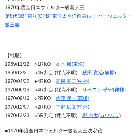
1970年度全日本ウェルター級新人王
第8代OBF東洋(OPBF東洋太平洋前身)スーパーウェルター
級王座
【戦歴】
1969/11/12 ○1RKO
高木 勝(東海)
1969/12/21 ○4R判定 (採点不明)
秋田 寛治(塚原)
1970/04/22 ●4RKO
高畠 春二(中外)
1970/06/15 ○4R判定 (採点不明)
サベロン 砂守(神林)
1970/09/16 ○2RKO
佐藤 孝一(高橋)
1970/12/07 ○2RKO
中野 広文(中外)
1970/12/23 ○6R判定 (採点不明)
郷 忠太(カワムラ)
■1970年度全日本ウェルター級新人王決定戦