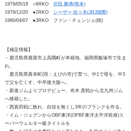
1979/05/19 ○6RKO
沢田 勝博(熊本)
1979/12/20 ●2RKO
シーザー 佐々木(JRJ国際)
1980/04/07 ●3RKO ファン・チュンジェ(韓)
【補足情報】
・鹿児島県鹿屋市上高隅町が本籍地、福岡県飯塚市で生ま
れ、
鹿児島県真幸町(現：えびの市)で育つ。中1で母を、中3
で父を亡くす。中卒後大阪へ。
・新進ジムよりプロデビュー、布木 貴戦から北九州ジム
へ移籍した。
・西真田戦に敗れ、自信を無くし3年のブランクを作る。
・イム・ジェグンからOBF東洋(OPBF東洋太平洋前身)ス
ーパーウェルター級タイトルを