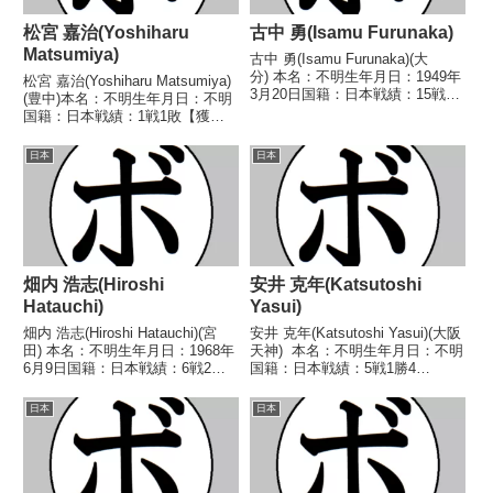
松宮 嘉治(Yoshiharu
古中 勇(Isamu Furunaka)
Matsumiya)
古中 勇(Isamu Furunaka)(大
分) 本名：不明生年月日：1949年
松宮 嘉治(Yoshiharu Matsumiya)
3月20日国籍：日本戦績：15戦7
(豊中)本名：不明生年月日：不明
勝(3KO)7敗1分 【獲得タイトル】
国籍：日本戦績：1戦1敗【獲得
なし 【戦歴】1968/10/26 ○4R
タイトル】なし【戦歴】
判定 (採点不明) 川上 勝美(リキ
1950/01/03 ●2RKO 安川 一郎
日本
日本
金谷)19...
(タイガー)【補足情報】・戦績/戦
歴は判明済みのもののみ記載...
畑内 浩志(Hiroshi
安井 克年(Katsutoshi
Hatauchi)
Yasui)
畑内 浩志(Hiroshi Hatauchi)(宮
安井 克年(Katsutoshi Yasui)(大阪
田) 本名：不明生年月日：1968年
天神) 本名：不明生年月日：不明
6月9日国籍：日本戦績：6戦2勝
国籍：日本戦績：5戦1勝4
(1KO)4敗 【獲得タイトル】な
敗 【獲得タイトル】なし 【戦
し 【戦歴】■1991年度東日本ス
歴】2015/02/18 ●2RKO キ
日本
日本
ーパーライト級新人王予選
ム・キナム(韓)2015/08/30
1991/07/11 ●1RT...
●1RKO 岩田...