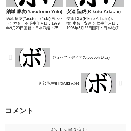
結城 康友(Yasutomo Yuki)
安達 陸虎(Rikuto Adachi)
結城 康友(Yasutomo Yuki)(ヨネク
安達 陸虎(Rikuto Adachi)(大
ラ) 本名：不明生年月日：1979
橋) 本名：安達 陸仁生年月日：
年9月29日国籍：日本戦績：25戦
1998年3月22日国籍：日本戦績：
15勝(9KO)5敗5分 【獲得タイト
26戦20勝(15KO)5敗1分 【獲得タ
ル】2000年度全日本スーパーフ
イトル】2017年度西日本ウェル
ライ級新人王 【戦歴】
ター級新人王 【戦歴】
1996/12/15 ○4...
2015/10/09 ○4R判定...
ジョセフ・ディアス(Joseph Diaz)
阿部 弘幸(Hiroyuki Abe)
コメント
コメントを書き込む