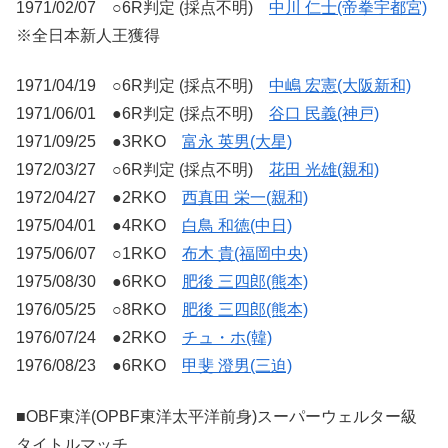
1971/02/07 ○6R判定 (採点不明)
中川 仁士(帝拳宇都宮)
※全日本新人王獲得
1971/04/19 ○6R判定 (採点不明)
中嶋 宏憲(大阪新和)
1971/06/01 ●6R判定 (採点不明)
谷口 民義(神戸)
1971/09/25 ●3RKO
富永 英男(大星)
1972/03/27 ○6R判定 (採点不明)
花田 光雄(親和)
1972/04/27 ●2RKO
西真田 栄一(親和)
1975/04/01 ●4RKO
白鳥 和徳(中日)
1975/06/07 ○1RKO
布木 貴(福岡中央)
1975/08/30 ●6RKO
肥後 三四郎(熊本)
1976/05/25 ○8RKO
肥後 三四郎(熊本)
1976/07/24 ●2RKO
チュ・ホ(韓)
1976/08/23 ●6RKO
甲斐 澄男(三迫)
■OBF東洋(OPBF東洋太平洋前身)スーパーウェルター級
タイトルマッチ