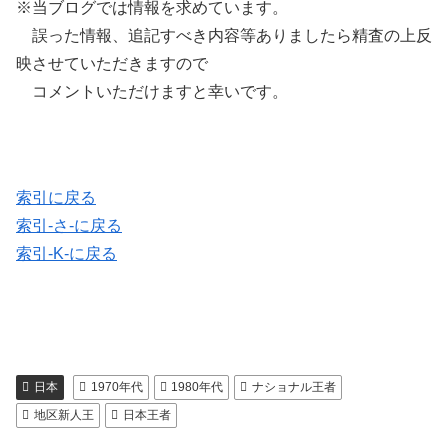
※当ブログでは情報を求めています。
誤った情報、追記すべき内容等ありましたら精査の上反
映させていただきますので
コメントいただけますと幸いです。
索引に戻る
索引-さ-に戻る
索引-K-に戻る
日本
1970年代
1980年代
ナショナル王者
地区新人王
日本王者