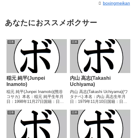
boxingmeikan
あなたにおススメボクサー
日本
日本
稲元 純平(Junpei
内山 高志(Takashi
Inamoto)
Uchiyama)
稲元 純平(Junpei Inamoto)(熊谷
内山 高志(Takashi Uchiyama)(ワ
コサカ) 本名：稲元 純平生年月
タナベ) 本名：内山 高志生年月
日：1998年11月27日国籍：日本
日：1979年11月10日国籍：日本
戦績：6戦4勝(2KO)2敗 【獲得タ
戦績：27戦24勝(20KO)2敗1
イトル】2012年度U-15全国大会
分 【獲得タイトル】2001年度全
日本
日本
中学生の部52.5Kg級優勝(アマチ
日本選手権ライト級優勝(アマチ
ュア) ...
ュア)2002年度全日...