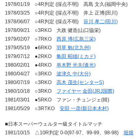
1978/01/19 ○4R判定 (採点不明) 高島 文久(福岡中央)
1978/03/25 ○4R判定 (採点不明) 井上 正博(田川)
1978/06/07 ○4R判定 (採点不明)
笹川 孝二(田川)
1978/09/21 ○3RKO 大政 健造(山口協栄)
1979/02/07 ○7RKO
西原 博(広島三栄)
1979/05/19 ●6RKO
羽草 勉(北九州)
1979/07/12 ●2RKO
亀田 昭雄(ミカド)
1980/02/01 ●4RKO
串木野 光夫(進光)
1980/04/27 ○3RKO
波津久 中(大分)
1980/07/19 ○3RKO
高木 茂生(センターS)
1980/10/18 ○3RKO
ファイヤー 金田(JRJ国際)
1981/03/01 ●5RKO ファン・チュンジェ(韓)
1981/05/29 ○3RTKO
安田 一彦(新日本木村)
■日本スーパーウェルター級タイトルマッチ
1981/10/15 △10R判定 0-0(97-97、99-99、98-98)
堀畑