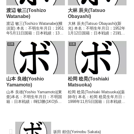
渡辺 敏三(Toshizo
大林 辰夫(Tatsuo
Watanabe)
Obayashi)
渡辺 敏三(Toshizo Watanabe)(横
大林 辰夫(Tatsuo Obayashi)(新
須賀) 本名：不明生年月日：1951
光) 本名：不明生年月日：1952年
年5月11日国籍：日本戦績：13戦
1月12日国籍：日本戦績：21戦5
8勝(3KO)4敗1分 【獲得タイト
勝(1KO)14敗2分 【獲得タイト
ル】なし 【戦歴】1970/08/30
ル】なし 【戦歴】1969/03/27
日本
日本
△4R判定 (採点不明) 山田 利成
●4R判定 (採点不明) 和田 由紀
(オギク...
夫(大阪新...
山本 良雄(Yoshio
松岡 稔晃(Toshiaki
Yamamoto)
Matsuoka)
山本 良雄(Yoshio Yamamoto)(東
松岡 稔晃(Toshiaki Matsuoka)(薬
亜)本名：不明生年月日：不明国
師寺) 本名：松岡 稔晃生年月日：
籍：日本戦績：8戦3勝(1KO)5敗
1998年11月5日国籍：日本戦績：
【獲得タイトル】なし【戦歴】
1戦1勝 【獲得タイトル】な
1946/09/08 ●2RKO 高津 昭吉
し 【戦歴】2021/12/19 ○4R判
(京浜)■1946年度東日本フライ級
定 3-0(40-35、39-36、39-36)...
新人王1回戦194...
坂田 頼信(Yorinobu Sakata)