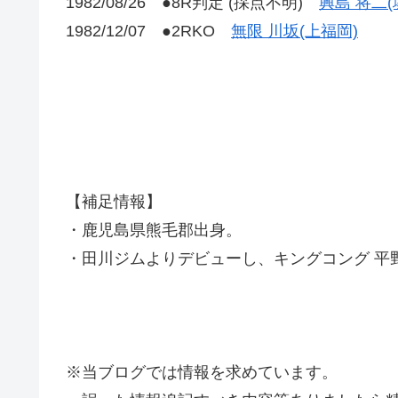
1982/08/26 ●8R判定 (採点不明)
興島 将二(
1982/12/07 ●2RKO
無限 川坂(上福岡)
【補足情報】
・鹿児島県熊毛郡出身。
・田川ジムよりデビューし、キングコング 平
※当ブログでは情報を求めています。