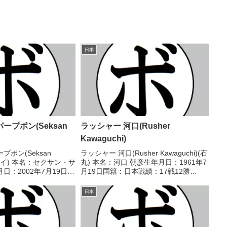
日本
ープポン(Seksan
ラッシャー 河口(Rusher
Kawaguchi)
ポン(Seksan
ラッシャー 河口(Rusher Kawaguchi)(石
)(タイ) 本名：セクサン・サ
丸) 本名：河口 朝彦生年月日：1961年7
日：2002年7月19日国
月19日国籍：日本戦績：17戦12勝
3勝(1KO)2敗 【獲得
(6KO)4敗1分 【獲得タイトル】な
戦歴】2020/09/05
し 【戦歴】1980/11/08 ○4R判定 (採点
日本
不明) 安永 ...