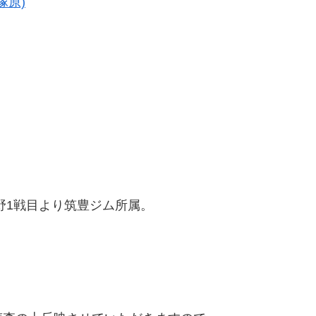
塚原)
野1戦目より筑豊ジム所属。