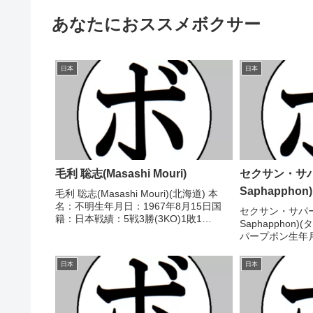
あなたにおススメボクサー
日本
日本
毛利 聡志(Masashi Mouri)
セクサン・サパ
Saphapphon)
毛利 聡志(Masashi Mouri)(北海道) 本
名：不明生年月日：1967年8月15日国
セクサン・サパープ
籍：日本戦績：5戦3勝(3KO)1敗1
Saphapphon
分 【獲得タイトル】なし 【戦歴】
パープポン生年月
1987/08/09 ○4RKO 平尾 和男(トー
籍：タイ戦績：5戦
ア・ファイティング)19...
タイトル】なし 【
日本
日本
○4R判定 3-0(...