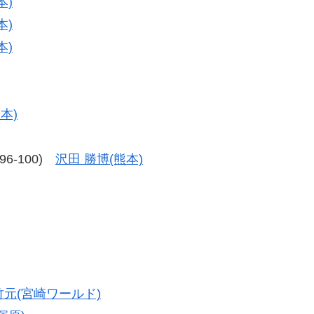
本)
本)
本)
本)
、96-100)
沢田 勝博(熊本)
竹元(宮崎ワールド)