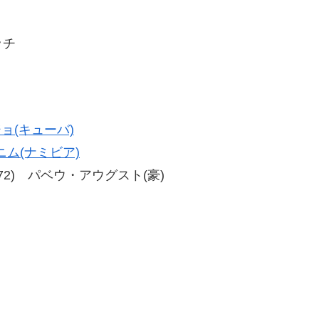
ッチ
ョ(キューバ)
ム(ナミビア)
、80-72) パベウ・アウグスト(豪)