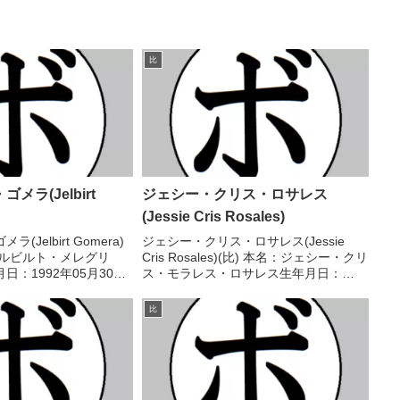
比
メラ(Jelbirt
ジェシー・クリス・ロサレス
(Jessie Cris Rosales)
Jelbirt Gomera)
ジェシー・クリス・ロサレス(Jessie
ェルビルト・メレグリ
Cris Rosales)(比) 本名：ジェシー・クリ
日：1992年05月30日
ス・モラレス・ロサレス生年月日：
戦15勝(8KO)9敗2
1991年12月21日国籍：比戦績：30戦23
トル】比-ルソン島フェザ
勝(10KO)6敗1分 【獲得タイトル】WBO
比
スーパー...
アジアパシフィックフ...