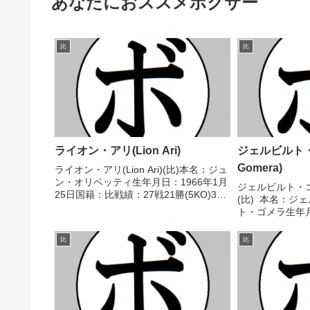
あなたにおススメボクサー
比
比
ライオン・アリ(Lion Ari)
ジェルビルト・ゴ
Gomera)
ライオン・アリ(Lion Ari)(比)本名：ジュ
ン・オリベッティ生年月日：1966年1月
ジェルビルト・ゴメラ(
25日国籍：比戦績：27戦21勝(5KO)3敗
(比) 本名：ジ
3分【獲得タイトル】なし【戦歴】
ト・ゴメラ生年月
1987/02/20 ○8R判定 (採点不明) ア
国籍：比戦績：26
キ・カパルーソ(比)1...
分 【獲得タイ
比
比
ー級王座PBF比国