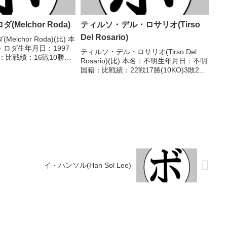
Melchor Roda)
ティルソ・デル・ロサリオ(Tirso
Del Rosario)
lchor Roda)(比) 本
ロダ生年月日：1997
ティルソ・デル・ロサリオ(Tirso Del
：比戦績：16戦10勝
Rosario)(比) 本名：不明生年月日：不明
獲得タイトル】なし 【戦
国籍：比戦績：22戦17勝(10KO)3敗2
28 ○2RKO エッジー・
分 【獲得タイトル】GAB比国フェザー
.
級王座東洋フェザー級王座東洋フェザー
級王座 【戦歴】1941/0...
イ・ハンソル(Han Sol Lee)