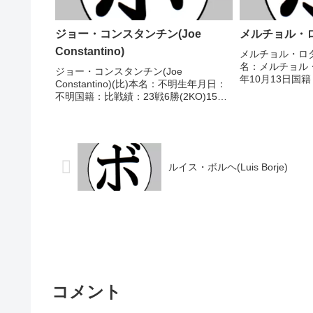
ジョー・コンスタンチン(Joe
メルチョル・ロダ(
Constantino)
メルチョル・ロダ(Me
名：メルチョル・
ジョー・コンスタンチン(Joe
年10月13日国籍
Constantino)(比)本名：不明生年月日：
(6KO)6敗 【
不明国籍：比戦績：23戦6勝(2KO)15敗2
歴】2015/06/
分【獲得タイトル】IBFインターコンチ
モンタノ(比)20..
ネンタルミニマム級王座【戦歴】
1988/09/01 ○1RKO マーシャル...
ルイス・ボルヘ(Luis Borje)
コメント