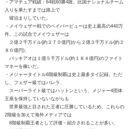
・アマチュア戦績：64戦60勝4敗。比国ナショナルチーム
入りを果たすまでは路上で
寝泊まりしていた。
・メイウェザー戦でのペイパービューは史上最高の440万
件。この試合でメイウェザーは
２億２千万ドル(約２７０億円)から２億３千万ドル(約２
８０億円)、
パッキアオは１億５千万ドル(約１８４億円)のファイト
マネーを稼いだ。
・メジャータイトル6階級制覇は史上最多タイ記録。ただ
し、フェザー級ではバレラ、
スーパーライト級ではハットンという、メジャー4団体
王座を保持していないながらも
世界最強と目された王者に圧勝しているため、これらの
2階級を加えて海外メディアでは
8階級制覇王者として評価・紹介されることが多い。