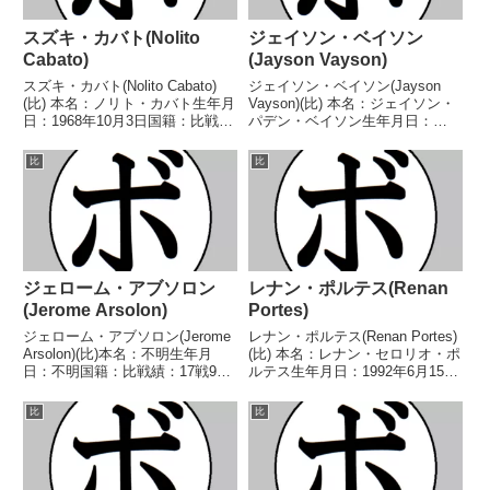
スズキ・カバト(Nolito
ジェイソン・ベイソン
Cabato)
(Jayson Vayson)
スズキ・カバト(Nolito Cabato)
ジェイソン・ベイソン(Jayson
(比) 本名：ノリト・カバト生年月
Vayson)(比) 本名：ジェイソン・
日：1968年10月3日国籍：比戦
パデン・ベイソン生年月日：
績：63戦38勝(17KO)20敗5
1998年5月11日国籍：比戦績：18
分 【獲得タイトル】第43代日本
戦15勝(8KO)2敗1分 【獲得タイ
比
比
フライ級王座 【戦歴】
トル】WBCアジア(ABCO)コンチ
1988/12/22 ○判定 (ラウン...
ネンタルライトフライ級王座...
ジェローム・アブソロン
レナン・ポルテス(Renan
(Jerome Arsolon)
Portes)
ジェローム・アブソロン(Jerome
レナン・ポルテス(Renan Portes)
Arsolon)(比)本名：不明生年月
(比) 本名：レナン・セロリオ・ポ
日：不明国籍：比戦績：17戦9勝
ルテス生年月日：1992年6月15日
(8KO)8敗【獲得タイトル】なし
国籍：比戦績：36戦15勝(7KO)21
【戦歴】1999/09/18 ○4RTKO
敗 【獲得タイトル】なし 【戦
比
比
ジュアン・ディンドブジャ
歴】2010/08/24 ○4R判定 2-0(採
(比)1999/11/11 ○...
点不明)...