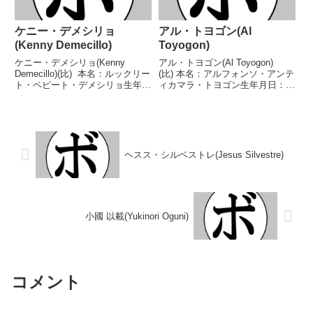
ケニー・デメシリョ
アル・トヨゴン(Al
(Kenny Demecillo)
Toyogon)
ケニー・デメシリョ(Kenny
アル・トヨゴン(Al Toyogon)
Demecillo)(比) 本名：ルックリー
(比) 本名：アルフォンソ・アンテ
ト・ペピート・デメシリョ生年月
ィカマラ・トヨゴン生年月日：
日：1992年7月4日国籍：比戦
1998年1月30日国籍：比戦績：29
績：27戦17勝(10KO)8敗2分 【獲
戦16勝(11KO)10敗3分 【獲得タ
得タイトル】WBAオセアニアバ
イトル】WBCアジア(ABCO)フェ
ンタム級暫定王座WBFアジ...
ザー級シルバー王座WBFア...
ヘスス・シルベストレ(Jesus Silvestre)
小國 以載(Yukinori Oguni)
コメント