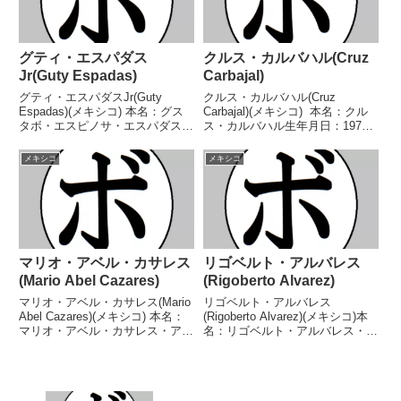
グティ・エスパダス
クルス・カルバハル(Cruz
Jr(Guty Espadas)
Carbajal)
グティ・エスパダスJr(Guty
クルス・カルバハル(Cruz
Espadas)(メキシコ) 本名：グス
Carbajal)(メキシコ) 本名：クル
タボ・エスピノサ・エスパダス・
ス・カルバハル生年月日：1974
Jr.生年月日：1974年9月2日国
年5月3日国籍：メキシコ戦績：
籍：メキシコ戦績：53戦45勝
53戦32勝(26KO)19敗2分 【獲得
メキシコ
メキシコ
(28KO)8敗 【獲得タイトル】
タイトル】メキシコバンタム級王
WBC米大陸フェザー級王座WBC
座第11代WBO世界バンタム級...
米大...
マリオ・アベル・カサレス
リゴベルト・アルバレス
(Mario Abel Cazares)
(Rigoberto Alvarez)
マリオ・アベル・カサレス(Mario
リゴベルト・アルバレス
Abel Cazares)(メキシコ) 本名：
(Rigoberto Alvarez)(メキシコ)本
マリオ・アベル・カサレス・アス
名：リゴベルト・アルバレス・バ
トルガ生年月日：1990年7月14日
ラガン生年月日：1978年1月20日
国籍：メキシコ戦績：13戦12勝
国籍：メキシコ戦績：31戦27勝
(5KO)1敗 【獲得タイトル】な
(20KO)4敗【獲得タイトル】メキ
し 【戦歴】2015/1...
シコミドル級王座メキシコスーパ