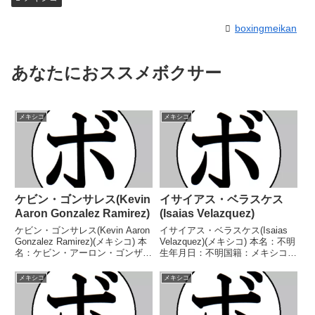
boxingmeikan
あなたにおススメボクサー
メキシコ
メキシコ
ケビン・ゴンサレス(Kevin
イサイアス・ベラスケス
Aaron Gonzalez Ramirez)
(Isaias Velazquez)
ケビン・ゴンサレス(Kevin Aaron
イサイアス・ベラスケス(Isaias
Gonzalez Ramirez)(メキシコ) 本
Velazquez)(メキシコ) 本名：不明
名：ケビン・アーロン・ゴンザレ
生年月日：不明国籍：メキシコ戦
ス・ラミレス生年月日：1997年
績：19戦9勝(2KO)9敗1分 【獲得
12月14日国籍：メキシコ戦績：
タイトル】なし 【戦歴】
メキシコ
メキシコ
33戦30勝(15KO)2敗1分 【獲得タ
1989/02/02 ○4R判定 (採点不
イトル】メ...
明) ハビエル・カルモ...