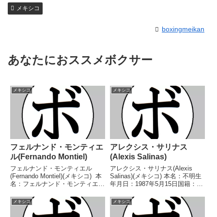
メキシコ
boxingmeikan
あなたにおススメボクサー
メキシコ
メキシコ
フェルナンド・モンティエ
アレクシス・サリナス
ル(Fernando Montiel)
(Alexis Salinas)
フェルナンド・モンティエル
アレクシス・サリナス(Alexis
(Fernando Montiel)(メキシコ) 本
Salinas)(メキシコ) 本名：不明生
名：フェルナンド・モンティエ
年月日：1987年5月15日国籍：メ
ル・マルティネス生年月日：
キシコ戦績：14戦5勝(3KO)8敗1
1979年3月1日国籍：メキシコ戦
分 【獲得タイトル】WBCスペイ
メキシコ
メキシコ
績：62戦54勝(39KO)6敗2分 【獲
ン語圏スーパーフェザー級王座
得タイトル】WBA北米スーパ...
WBCスペイン語圏スーパーフ...