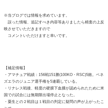
※当ブログでは情報を求めています。
誤った情報、追記すべき内容等ありましたら精査の上反
映させていただきますので
コメントいただけますと幸いです。
【補足情報】
・アマチュア戦績：156戦151勝(100KO・RSC)5敗。ベネ
ズエラのジュニア選手権を5連覇している。
・リナレス戦後、軽度の硬膜下血腫が認められたために米
国での試合には無期限出場停止となった。
・粟生との２戦目は１戦目の判定に疑問の声が上がったこ