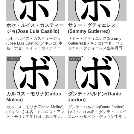
ホセ・ルイス・カスティー
サミー・グティエレス
ジョ(Jose Luis Castillo)
(Sammy Gutierrez)
ホセ・ルイス・カスティージョ
サミー・グティエレス(Sammy
(Jose Luis Castillo)(メキシコ) 本
Gutierrez)(メキシコ) 本名：サミ
名：ホセ・ルイス・カスティージ
ュエル・グティエレス生年月日：
ョ生年月日：1973年12月14日国
1985年12月31日国籍：メキシコ
籍：メキシコ戦績：80戦66勝
戦績：46戦33勝(23KO)11敗2
メキシコ
メキシコ
(57KO)13敗1分 【獲得タイト
分 【獲得タイトル】メキシコミ
ル】メキシコ-バハカリ...
ニマム級王座メキシコミニマム...
カルロス・モリナ(Carlos
ダンテ・ハルドン(Dante
Molina)
Jardon)
カルロス・モリナ(Carlos Molina)
ダンテ・ハルドン(Dante Jardon)
(メキシコ) 本名：カルロス・アマ
(メキシコ) 本名：ダンテ・エルビ
ド・モリナ生年月日：1983年5月
エル・ハルドン・デュラン生年月
25日国籍：メキシコ戦績：59戦
日：1988年1月7日国籍：メキシ
42勝(14KO)15敗2分 【獲得タイ
コ戦績：48戦36勝(26KO)12
トル】NABO北米スーパーウェル
敗 【獲得タイトル】WBCインタ