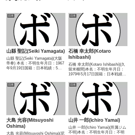
日本
日本
山縣 聖記(Seiki Yamagata)
石橋 幸太郎(Kotaro
Ishibashi)
山縣 聖記(Seiki Yamagata)(大阪
帝拳) 本名：不明生年月日：1967
石橋 幸太郎(Kotaro Ishibashi)(久
年9月19日国籍：日本戦績：5戦1
留米櫛間)本名：不明生年月日：
勝(1KO) 4敗 【獲得タイトル】な
1979年5月17日国籍：日本戦績：
し 【戦歴】1992/05/03
6戦3勝(3KO)1敗2分【獲得タイト
○2RKO 川原 慎次(陽光アダ
ル】なし【戦歴】2012/10/21
日本
日本
チ)■1992年度...
○3RTKO 冨尾 紘毅(冷研鶴
崎)2013/...
大島 光容(Mitsuyoshi
山井 一郎(Ichiro Yamai)
Oshima)
山井 一郎(Ichiro Yamai)(所属ジム
不明)本名：不明生年月日：不明
大島 光容(Mitsuyoshi Oshima)(尼