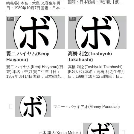
国籍：日本戦績：1戦1敗【獲得
崎亀谷) 本名：大島 光容生年月
タイトル】なし【戦歴】
日：1989年10月7日国籍：日本戦
1948/01/03 ●6R判定 (採点不
績：16戦6勝(3KO)8敗2分 【獲得
明) 井本 準次郎(高橋)【補足情
タイトル】2022年度西日本ミド
日本
日本
報】・戦績は判明済みのもののみ
ル級新人王 【戦歴】
記載...
2012/09/23 ○4R...
賢二 ハイヤム(Kenji
高橋 利之(Toshiyuki
Haiyamu)
Takahashi)
賢二 ハイヤム(Kenji Haiyamu)(日
高橋 利之(Toshiyuki Takahashi)
東) 本名：帯刀 賢二生年月日：
(KG大和) 本名：高橋 利之生年月
1957年3月14日国籍：日本戦績：
日：1999年10月12日国籍：日本
11戦2勝(1KO)9敗 【獲得タイト
戦績：18戦11勝(5KO)7敗 【獲得
ル】なし 【戦歴】1988/02/24
タイトル】なし 【戦歴】
○4R判定 (採点不明) 伊吹 俊哉
2017/11/07 ●4R判定 0-2(38-
(ハッピー...
38...
マニー・パッキアオ(Manny Pacquiao)
元木 謙太(Kenta Motoki)