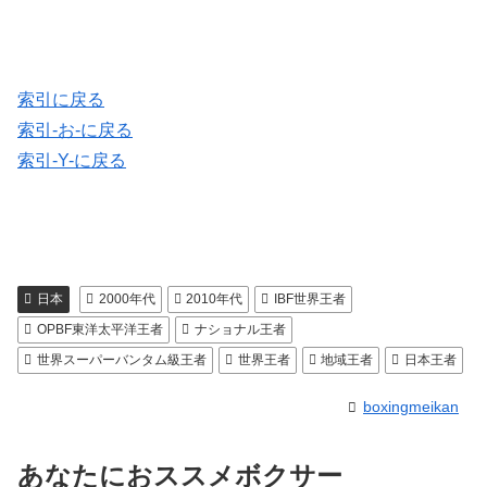
索引に戻る
索引-お-に戻る
索引-Y-に戻る
日本
2000年代
2010年代
IBF世界王者
OPBF東洋太平洋王者
ナショナル王者
世界スーパーバンタム級王者
世界王者
地域王者
日本王者
boxingmeikan
あなたにおススメボクサー