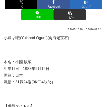
X
Facebook
はてブ
LINE
コピー
2015.10.28
2026.07.12
小國 以載(Yukinori Oguni)(角海老宝石)
本名：小國 以載
生年月日：1988年5月19日
国籍：日本
戦績：31戦24勝(9KO)4敗3分
【獲得タイトル】