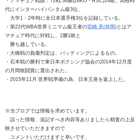
・アマチュア戦績：72戦 58勝(28KO・RSC)14敗。高校時
代にインターハイバンタム級3位、
大学1・2年時に全日本選手権3位を記録している。
・第22代WBA世界ミニマム級王者の
宮崎 亮(井岡)
とはア
マチュア時代に対戦し、2勝1敗と
勝ち越している。
・大橋戦の負傷判定は、バッティングによるもの。
・石本戦の勝利で東日本ボクシング協会の2014年12月度
の月間敢闘賞に選出された。
・2015年11月 世界戦準備の為、日本王座を返上した。
※当ブログでは情報を求めています。
誤った情報、追記すべき内容等ありましたら精査の上反
映させていただきますので
コメントいただけますと幸いです。