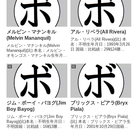
タム級王座第14代OPBF東洋...
ウンド不明) ...
メルビン・マナンキル
アル・リベラ(All Rivera)
(Melvin Mananquil)
アル・リベラ(All Rivera)(比) 本
名：不明生年月日：1993年3月26
メルビン・マナンキル(Melvin
日 国籍：比戦績：29戦24勝
Mananquil)(比) 本名：メルビン・
(19KO)5敗 【獲得タイトル】
オモンゴス・マナンキル生年月
GAB比国ウェルター級王座第37
日：1992年2月22日国籍：比戦
代OPBF東洋太平洋スーパーライ
績：22戦8勝(1KO)10敗4分 【獲
比
比
ト級王座 【戦歴】2011/0...
得タイトル】なし 【戦歴】
2015/11/29 ●4R判定...
ジム・ボーイ・バヨグ(Jim
ブリックス・ピアラ(Bryx
Boy Bayog)
Piala)
ジム・ボーイ・バヨグ(Jim Boy
ブリックス・ピアラ(Bryx Piala)
Bayog)(比)本名：不明生年月日：
(比) 本名：ブリックス・ピアラ生
不明国籍：比戦績：16戦3勝
年月日：2001年10月29日国籍：
(1KO)13敗【獲得タイトル】なし
比戦績：13戦10勝(3KO)3敗 【獲
【戦歴】1994/08/06 ●4R判定
得タイトル】なし 【戦歴】