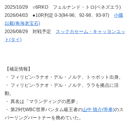
2025/10/29 ○6RKO フェルナンド・トロ(ベネズエラ)
2026/04/03 ●10R判定 0-3(94-96、92-98、93-97)
小國
以載(角海老宝石)
2026/08/29 対戦予定
スックカセーム・キャッヨンユッ
ト(タイ)
【補足情報】
・ フィリピン-ラナオ・デル・ノルテ、トゥボット出身。
・ フィリピン-ラナオ・デル・ノルテ、ララを拠点に活
動。
・ 異名は「マランディングの悪夢」
・ 第29代WBC世界バンタム級王者の
山中 慎介(帝拳)
のス
パーリングパートナーを務めていた。