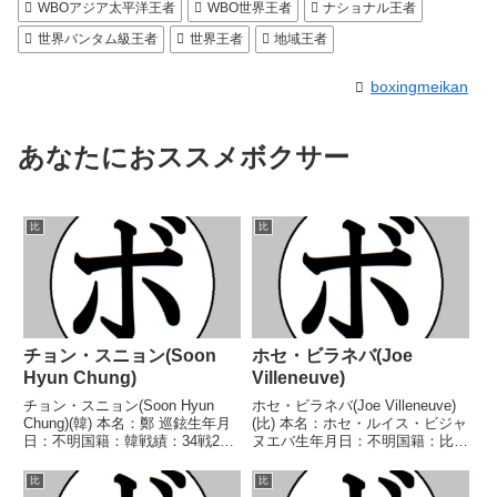
WBOアジア太平洋王者
WBO世界王者
ナショナル王者
世界バンタム級王者
世界王者
地域王者
boxingmeikan
あなたにおススメボクサー
比
比
チョン・スニョン(Soon
ホセ・ビラネバ(Joe
Hyun Chung)
Villeneuve)
チョン・スニョン(Soon Hyun
ホセ・ビラネバ(Joe Villeneuve)
Chung)(韓) 本名：鄭 巡鉉生年月
(比) 本名：ホセ・ルイス・ビジャ
日：不明国籍：韓戦績：34戦28
ヌエバ生年月日：不明国籍：比戦
勝(17KO)6敗 【獲得タイトル】韓
績：27戦8勝(1KO)11敗8分 【獲
国スーパーバンタム級王座第12
得タイトル】カナダバンタム級王
比
比
代OPBF東洋太平洋スーパーバン
座 【戦歴】1925/06/01 ○KO (ラ