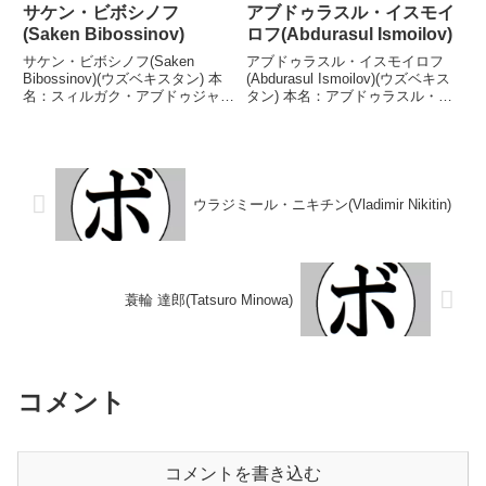
サケン・ビボシノフ
アブドゥラスル・イスモイ
(Saken Bibossinov)
ロフ(Abdurasul Ismoilov)
サケン・ビボシノフ(Saken
アブドゥラスル・イスモイロフ
Bibossinov)(ウズベキスタン) 本
(Abdurasul Ismoilov)(ウズベキス
名：スィルガク・アブドゥジャパ
タン) 本名：アブドゥラスル・フ
ル・ウル生年月日：1998年1月2
ァクスリディン・オグリ・イスモ
日国籍：キルギス戦績：2戦2勝
イロフ生年月日：1996年10月5日
(1KO) 【獲得タイトル】2021年
国籍：ウズベキスタン戦績：16
度世界選手権フライ級優勝(アマ
戦11勝(7KO)4敗1分 【獲...
チ...
ウラジミール・ニキチン(Vladimir Nikitin)
蓑輪 達郎(Tatsuro Minowa)
コメント
コメントを書き込む