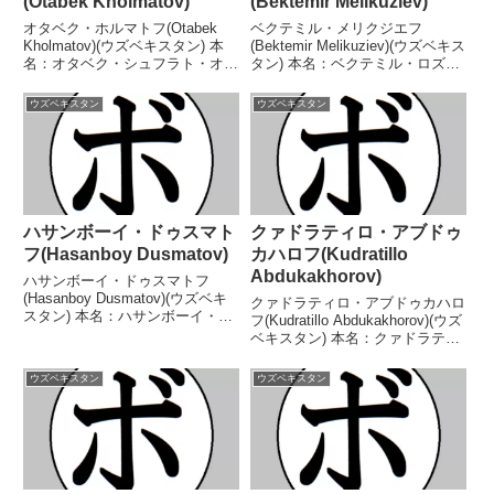
(Otabek Kholmatov)
(Bektemir Melikuziev)
オタベク・ホルマトフ(Otabek
ベクテミル・メリクジエフ
Kholmatov)(ウズベキスタン) 本
(Bektemir Melikuziev)(ウズベキス
名：オタベク・シュフラト・オグ
タン) 本名：ベクテミル・ロズマ
リ・ホルマトフ生年月日：1998
ジョン・オグリ・メリコジエフ生
年7月22日国籍：ウズベキスタン
年月日：1996年4月13日国籍：ウ
ウズベキスタン
ウズベキスタン
戦績：14戦13勝(12KO)1敗 【獲
ズベキスタン戦績：18戦17勝
得タイトル】なし 【戦歴】2...
(11KO)1敗 【獲得タイトル】...
ハサンボーイ・ドゥスマト
クァドラティロ・アブドゥ
フ(Hasanboy Dusmatov)
カハロフ(Kudratillo
Abdukakhorov)
ハサンボーイ・ドゥスマトフ
(Hasanboy Dusmatov)(ウズベキ
クァドラティロ・アブドゥカハロ
スタン) 本名：ハサンボーイ・マ
フ(Kudratillo Abdukakhorov)(ウズ
ルフジョン・ウグリ・ドゥスマト
ベキスタン) 本名：クァドラティ
フ生年月日：1993年6月24日国
ロ・ハビブルーロ・オグリ・アブ
籍：ウズベキスタン戦績：7戦7
ドゥカハロフ生年月日：1993年8
ウズベキスタン
ウズベキスタン
勝(5KO) 【獲得タイトル】2013
月29日国籍：ウズベキスタン戦
年...
績：28戦22勝(14KO...