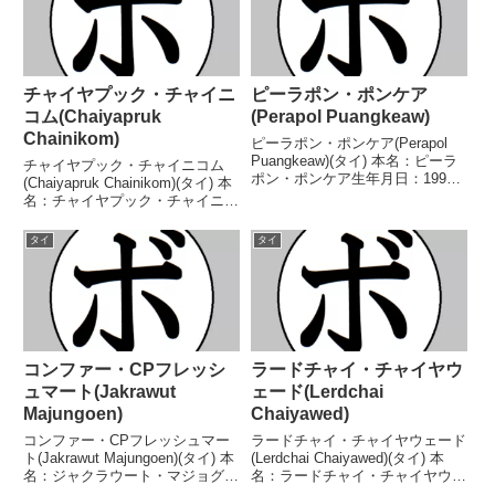
チャイヤプック・チャイニ
ピーラポン・ポンケア
コム(Chaiyapruk
(Perapol Puangkeaw)
Chainikom)
ピーラポン・ポンケア(Perapol
Puangkeaw)(タイ) 本名：ピーラ
チャイヤプック・チャイニコム
ポン・ポンケア生年月日：1999
(Chaiyapruk Chainikom)(タイ) 本
年8月28日国籍：タイ戦績：7戦5
名：チャイヤプック・チャイニコ
勝(4KO)2敗 【獲得タイトル】な
ム生年月日：1998年7月9日国
し 【戦歴】2024/04/11
籍：タイ戦績：17戦13勝(7KO)4
タイ
タイ
○3RTKO スロン・ブ...
敗 【獲得タイトル】なし 【戦
歴】2021/06/06 ...
コンファー・CPフレッシ
ラードチャイ・チャイヤウ
ュマート(Jakrawut
ェード(Lerdchai
Majungoen)
Chaiyawed)
コンファー・CPフレッシュマー
ラードチャイ・チャイヤウェード
ト(Jakrawut Majungoen)(タイ) 本
(Lerdchai Chaiyawed)(タイ) 本
名：ジャクラウート・マジョグエ
名：ラードチャイ・チャイヤウェ
ン生年月日：1995年4月6日国
ード生年月日：1995年9月3日国