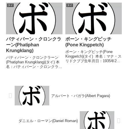
籍：タイ戦績：63戦53勝(29KO)8
籍：タイ戦績：36戦19勝
タイ
タイ
敗2分 【獲得タイトル】WBCラ
(13KO)17敗 【獲得タイトル】な
イトフライ級ユース王座...
し 【戦歴】2017/12/1...
パティパーン・クロンクラ
ポーン・キングピッチ
ーン(Phatiphan
(Pone Kingpetch)
Krungklang)
ポーン・キングピッチ(Pone
Kingpetch)(タイ) 本名：マナ・ス
パティパーン・クロンクラーン
リドクブブ生年月日：1935年2月
(Phatiphan Krungklang)(タイ) 本
12日国籍：タイ戦績：35戦28勝
名：パティパーン・クロンクラー
(9KO)7敗 【獲得タイトル】タイ
ン生年月日：1997年10月20日国
国フライ級王座第5代OBF東洋
籍：タイ戦績：37戦23勝
(OPBF東洋太平洋前身)...
(15KO)12敗1分1無効試合 【獲得
タイトル】WBAアジアサ...
アルバート・パガラ(Albert Pagara)
ダニエル・ローマン(Daniel Roman)