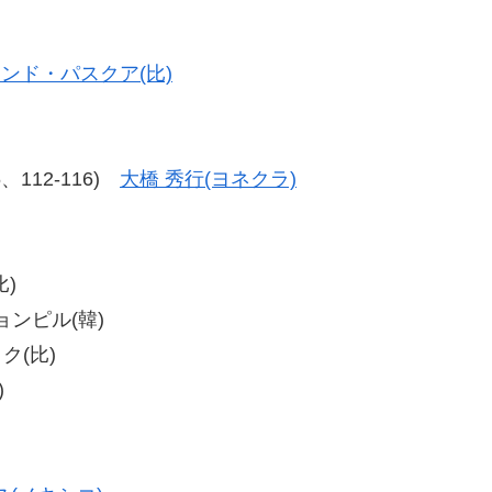
ンド・パスクア(比)
16、112-116)
大橋 秀行(ヨネクラ)
比)
チョンピル(韓)
ク(比)
)