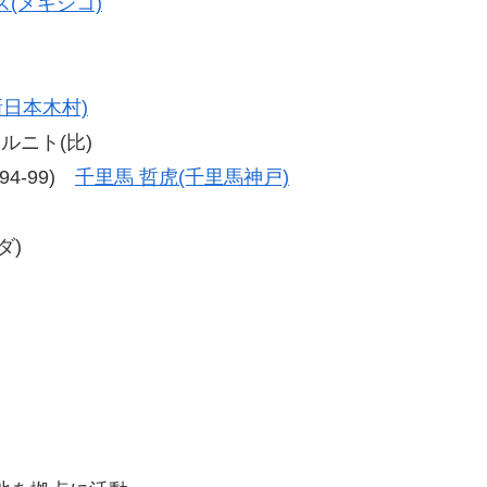
(メキシコ)
新日本木村)
アルニト(比)
、94-99)
千里馬 哲虎(千里馬神戸)
ダ)