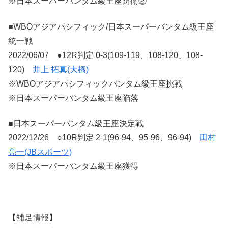
※日本スーパーバンタム級王座防衛②
■WBOアジアパシフィック/日本スーパーバンタム級王座
統一戦
2022/06/07 ●12R判定 0-3(109-119、108-120、108-
120)
井上 拓真(大橋)
※WBOアジアパシフィックバンタム級王座挑戦
※日本スーパーバンタム級王座陥落
■日本スーパーバンタム級王座決定戦
2022/12/26 ○10R判定 2-1(96-94、95-96、96-94)
田村
亮一(JBスポーツ)
※日本スーパーバンタム級王座獲得
【補足情報】