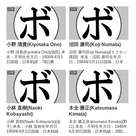
日本
日本
小野 清貴(Kiyotaka Ono)
沼田 康司(Koji Numata)
小野 清貴(Kiyotaka Ono)(池田) 本
沼田 康司(Koji Numata)(トクホン
名：不明生年月日：1958年4月3
真闘) 本名：沼田 康司生年月
日国籍：日本戦績：7戦1勝
日：1984年5月11日国籍：日本戦
(1KO)5敗1分 【獲得タイトル】な
績：31戦22勝(17KO)7敗2分 【獲
し 【戦歴】■1980年度中日本ラ
得タイトル】2006年度B-tight!ウ
日本
日本
イト級新人王決勝1980/10/25
ェルター級優勝第45代日本ウェ
●2RTKO 大塚 ...
ルター級王...
小林 直樹(Naoki
木全 勝正(Katsumasa
Kobayashi)
Kimata)
小林 直樹(Naoki Kobayashi)(金
木全 勝正(Katsumasa Kimata)(野
子) 本名：小林 直樹生年月日：
口) 本名：不明生年月日：1948年
1958年9月1日国籍：日本戦績：
6月30日国籍：日本戦績：28戦8