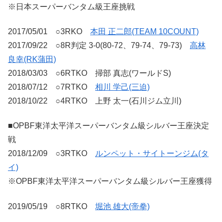
※日本スーパーバンタム級王座挑戦
2017/05/01 ○3RKO
本田 正二郎(TEAM 10COUNT)
2017/09/22 ○8R判定 3-0(80-72、79-74、79-73)
高林
良幸(RK蒲田)
2018/03/03 ○6RTKO 掃部 真志(ワールドS)
2018/07/12 ○7RTKO
相川 学己(三迫)
2018/10/22 ○4RTKO 上野 太一(石川ジム立川)
■OPBF東洋太平洋スーパーバンタム級シルバー王座決定
戦
2018/12/09 ○3RTKO
ルンペット・サイトーンジム(タ
イ)
※OPBF東洋太平洋スーパーバンタム級シルバー王座獲得
2019/05/19 ○8RTKO
堀池 雄大(帝拳)