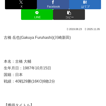
X
Facebook
はてブ
LINE
コピー
2019.08.23
2025.11.05
古橋 岳也(Gakuya Furuhashi)(川崎新田)
本名：古橋 大輔
生年月日：1987年10月15日
国籍：日本
戦績：40戦29勝(16KO)9敗2分
【獲得タイトル】