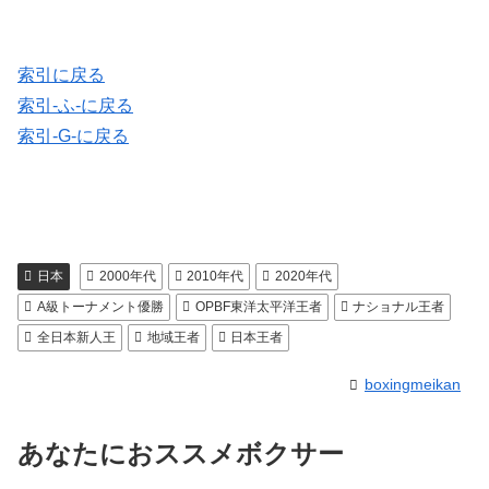
索引に戻る
索引-ふ-に戻る
索引-G-に戻る
日本
2000年代
2010年代
2020年代
A級トーナメント優勝
OPBF東洋太平洋王者
ナショナル王者
全日本新人王
地域王者
日本王者
boxingmeikan
あなたにおススメボクサー