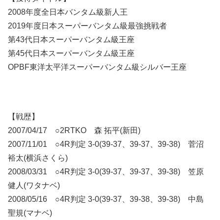
2008年度全日本バンタム級新人王
2019年度日本スーパーバンタム級最強挑戦者
第43代日本スーパーバンタム級王座
第45代日本スーパーバンタム級王座
OPBF東洋太平洋スーパーバンタム級シルバー王座
【戦歴】
2007/04/17 ○2RTKO 森 拓平(新田)
2007/11/01 ○4R判定 3-0(39-37、39-37、39-38) 菅沼
裕太(横浜さくら)
2008/03/31 ○4R判定 3-0(39-37、39-37、39-38) 笠原
健人(ワタナベ)
2008/05/16 ○4R判定 3-0(39-37、39-38、39-38) 中島
聖規(マナベ)