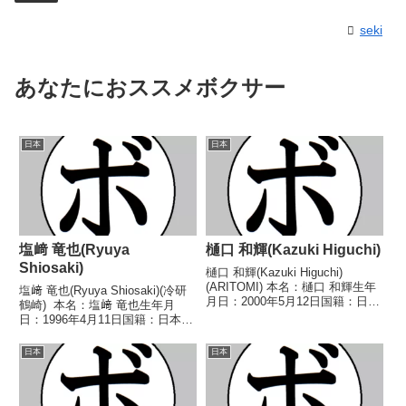
seki
あなたにおススメボクサー
日本
日本
塩﨑 竜也(Ryuya
樋口 和輝(Kazuki Higuchi)
Shiosaki)
樋口 和輝(Kazuki Higuchi)
(ARITOMI) 本名：樋口 和輝生年
塩﨑 竜也(Ryuya Shiosaki)(冷研
月日：2000年5月12日国籍：日本
鶴崎) 本名：塩﨑 竜也生年月
戦績：13戦6勝(2KO)7敗 【獲得
日：1996年4月11日国籍：日本戦
タイトル】2020年度中日本スー
績：4戦1勝2敗1分 【獲得タイト
パーフェザー級新人王 【戦歴】
ル】なし 【戦歴】2016/07/18
日本
日本
2018/07/15 ...
○4R判定 2-0(40-37、39-38、3...