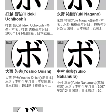
打越 昌弘(Hideki
永野 祐樹(Yuki Nagano)
Uchikoshi)
永野 祐樹(Yuki Nagano)(帝拳) 本
名：永野 祐樹生年月日：1989年6
打越 昌弘(Hideki Uchikoshi)(帝
月27日国籍：日本戦績：23戦19
拳) 本名：打越 秀樹生年月日：
勝(15KO)4敗 【獲得タイトル】
1968年1月14日国籍：日本戦績：
2015年度全日本ウェルター級新
20戦17勝(11KO)2敗1分 【獲得タ
人王第54代日本ウェルター級王
イトル】1987年度全日本スーパ
日本
日本
座 【戦歴】2012/0...
ーバンタム級新人王 【戦歴】
1986/10...
大西 芳夫(Yoshio Onishi)
中村 幸夫(Yukio
Nakamura)
大西 芳夫(Yoshio Onishi)(新日本)
本名：不明生年月日：不明国籍：
中村 幸夫(Yukio Nakamura)(草加
日本戦績：1戦1勝【獲得タイト
有沢) 本名：不明生年月日：1967
ル】なし【戦歴】1946/1/28
年3月24日国籍：日本戦績：10戦
○4R判定 (採点不明) 大樋 庄太
8勝(3KO)2敗 【獲得タイトル】な
郎(新京都)【補足情報】・戦績/戦
し 【戦歴】1990/10/12
歴は判明済みのもののみ掲...
●2RKO 福岡 真一(帝
拳)1991/06/15...