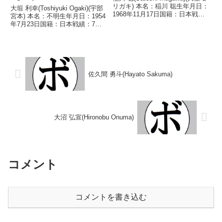
リガキ) 本名：稲川 聡生年月日：
大垣 利幸(Toshiyuki Ogaki)(宇部
1968年11月17日国籍：日本戦
宮本) 本名：不明生年月日：1954
績：4戦2勝(2KO)2敗 【獲得タイ
年7月23日国籍：日本戦績：7戦2
トル】なし 【戦歴】
勝(1KO)5敗 【獲得タイトル】な
1990/04/29 ○2RKO 山本 祐志
し 【戦歴】1975/08/02
(塚原京都)1990...
●3RKO 高橋 たかし(大
分)1975/10/2...
佐久間 勇斗(Hayato Sakuma)
大沼 弘宣(Hironobu Onuma)
コメント
コメントを書き込む