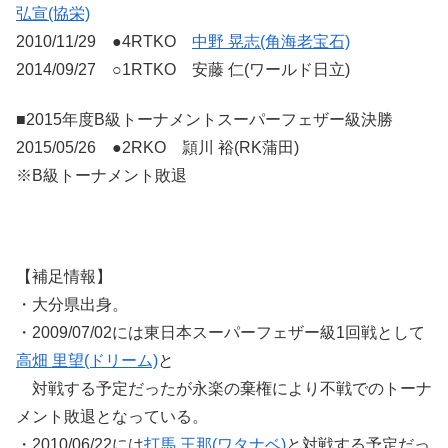
弘宣(協栄)
2010/11/29 ●4RTKO
中野 晃志(角海老宝石)
2014/09/27 ○1RTKO 安藤 仁(ワールド日立)
■2015年度B級トーナメントスーパーフェザー級決勝
2015/05/26 ●2RKO 頴川 裕(RK蒲田)
※B級トーナメント敗退
【補足情報】
・大分県出身。
・2009/07/02には東日本スーパーフェザー級1回戦として
高畑 里望(ドリーム)
と
対戦する予定だったが永楽の棄権により不戦でのトーナ
メント敗退となっている。
・2010/06/22には
打馬 王那(ワタナベ)
と対戦する予定だっ