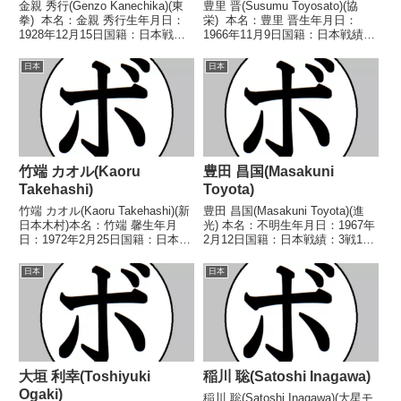
金親 秀行(Genzo Kanechika)(東
豊里 晋(Susumu Toyosato)(協
拳) 本名：金親 秀行生年月日：
栄) 本名：豊里 晋生年月日：
1928年12月15日国籍：日本戦
1966年11月9日国籍：日本戦績：
績：35戦18勝(5KO)13敗4分 【獲
14戦12勝(10KO)2敗 【獲得タイ
得タイトル】1948年度(第四回)東
トル】1988年度全日本スーパー
日本
日本
日本ミドル級新人王 【戦歴】
バンタム級新人王 【戦歴】
1948/06...
1987/12/14 ○...
竹端 カオル(Kaoru
豊田 昌国(Masakuni
Takehashi)
Toyota)
竹端 カオル(Kaoru Takehashi)(新
豊田 昌国(Masakuni Toyota)(進
日本木村)本名：竹端 馨生年月
光) 本名：不明生年月日：1967年
日：1972年2月25日国籍：日本戦
2月12日国籍：日本戦績：3戦1勝
績：4戦1勝(1KO)3敗【獲得タイ
2敗 【獲得タイトル】なし 【戦
トル】なし【戦歴】1999/12/05
歴】1990/02/24 ○4R判定 (採点
日本
日本
○2RKO 落合 大介(エイティー
不明) アンチェイン 梶(陽光アダ
ン)■2000...
チ)1990...
大垣 利幸(Toshiyuki
稲川 聡(Satoshi Inagawa)
Ogaki)
稲川 聡(Satoshi Inagawa)(大星モ