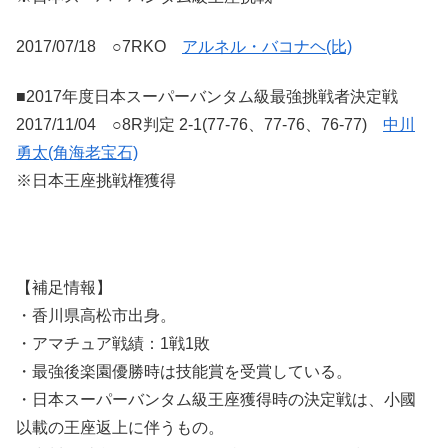
2017/07/18 ○7RKO
アルネル・バコナヘ(比)
■2017年度日本スーパーバンタム級最強挑戦者決定戦
2017/11/04 ○8R判定 2-1(77-76、77-76、76-77)
中川
勇太(角海老宝石)
※日本王座挑戦権獲得
【補足情報】
・香川県高松市出身。
・アマチュア戦績：1戦1敗
・最強後楽園優勝時は技能賞を受賞している。
・日本スーパーバンタム級王座獲得時の決定戦は、小國
以載の王座返上に伴うもの。