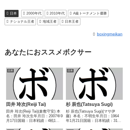
日本
2000年代
2010年代
A級トーナメント優勝
ナショナル王者
地域王者
日本王者
boxingmeikan
あなたにおススメボクサー
日本
日本
田井 玲次(Reiji Tai)
杉 辰也(Tatsuya Sugi)
田井 玲次(Reiji Tai)(倉敷守安) 本
杉 辰也(Tatsuya Sugi)(マサ伊
名：田井 玲次生年月日：2007年9
藤) 本名：不明生年月日：1964
月17日国籍：日本戦績：4戦1勝
年1月21日国籍：日本戦績：31戦
(1KO)2敗1分 【獲得タイトル】な
14勝(11KO)13敗4分 【獲得タイ
し 【戦歴】2024/11/24 ●4R判
トル】西部日本フライ級王座第