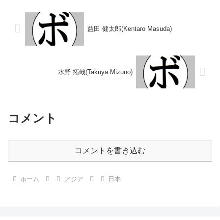
間)1994/0...
度イングランド・ナショナル選手
権ライト級優勝(アマチュア)...
益田 健太郎(Kentaro Masuda)
水野 拓哉(Takuya Mizuno)
コメント
コメントを書き込む
ホーム
アジア
日本