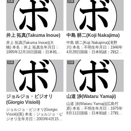
日本
日本
定 0-3(37-39、37-39、36-4...
11代OPBF東洋太平洋スーパーフ
ライ級王座 【戦歴】...
井上 拓真(Takuma Inoue)
中島 耕二(Koji Nakajima)
井上 拓真(Takuma Inoue)(大
中島 耕二(Koji Nakajima)(滝野
橋) 本名：井上 拓真生年月日：
川) 本名：不明生年月日：1946年
1995年12月16日国籍：日本戦
4月28日国籍：日本戦績：2戦2
績：24戦22勝(5KO)2敗 【獲得タ
敗 【獲得タイトル】なし 【戦
イトル】第44代日本スーパーバ
歴】1968/06/20 ●3RKO 田辺
日本
日本
ンタム級王座第35代OPBF東洋太
広信(ミカド)1968/12/05
平洋スーパーフライ級王座第4...
●3RKO 土屋...
ジョルジョ・ビジオリ
山道 渉(Wataru Yamaji)
(Giorgio Visioli)
山道 渉(Wataru Yamaji)(広島竹
原) 本名：不明生年月日：1975年
ジョルジョ・ビジオリ(Giorgio
8月11日国籍：日本戦績：27戦18
Visioli)(英) 本名：ジョルジョ・ビ
勝(11KO)7敗2分 【獲得タイト
ジオリ生年月日：2003年4月15日
ル】なし 【戦歴】1994/06/12
国籍：英戦績：11戦11勝
○1RKO 打山 学(久留米櫛
(6KO) 【獲得タイトル】2022年