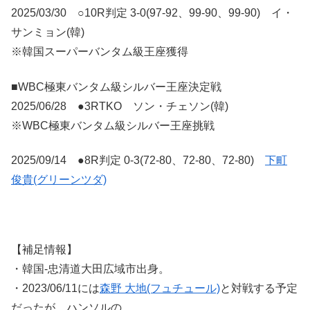
2025/03/30 ○10R判定 3-0(97-92、99-90、99-90) イ・
サンミョン(韓)
※韓国スーパーバンタム級王座獲得
■WBC極東バンタム級シルバー王座決定戦
2025/06/28 ●3RTKO ソン・チェソン(韓)
※WBC極東バンタム級シルバー王座挑戦
2025/09/14 ●8R判定 0-3(72-80、72-80、72-80)
下町
俊貴(グリーンツダ)
【補足情報】
・韓国-忠清道大田広域市出身。
・2023/06/11には
森野 大地(フュチュール)
と対戦する予定
だったが、ハンソルの