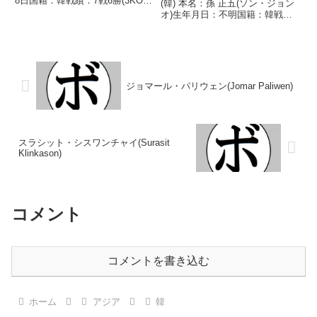
8日国籍：韓戦績：7戦6勝(3KO)1
(韓) 本名：孫 正五(ソン・ジョン
敗 【獲得タイトル】なし 【戦
オ)生年月日：不明国籍：韓戦
歴】2025/02/22 ○3RKO ファ
績：27戦20勝(6KO)5敗2分 【獲
ン・ジェドン(韓)2025/06/07
得タイトル】韓国フライ級王座韓
○3RK...
国フライ級王座韓国スーパーフラ
イ級王座PABAパンアジアスーパ
ーフ...
ジョマール・パリウェン(Jomar Paliwen)
スラシット・シスワンチャイ(Surasit
Klinkason)
コメント
コメントを書き込む
ホーム
アジア
韓