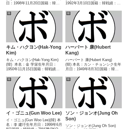
日：1998年11月20日国籍：韓戦
1992年3月10日国籍：韓戦績：3
績：7戦5勝(3KO)2敗 【獲得タイ
戦2勝(1KO)1敗 【獲得タイトル】
トル】なし 【戦歴】
なし 【戦歴】2023/07/30
韓
韓
2024/04/06 ○2RTKO イム・テ
●4RKO カン・キョンミン
ヒョン(韓)2024/...
(韓)2024/04/13 ○...
キム・ハクヨン(Hak-Yong
ハーバート 康(Hubert
Kim)
Kang)
キム・ハクヨン(Hak-Yong Kim)
ハーバート 康(Hubert Kang)
(韓) 本名：金 学栄生年月日：
(韓) 本名：カン・チョンシク生年
1950年11月15日国籍：韓戦績：
月日：1949年8月3日国籍：韓戦
15戦6勝(1KO)6敗3分 【獲得タイ
績：65戦38勝(24KO)18敗9
トル】韓国フライ級王座 【戦
分 【獲得タイトル】韓国スーパ
韓
韓
歴】1971/08/27 ●6R判定 (採点
ーバンタム級王座韓国フェザー級
不明) 浜田...
王座第8代OBF東洋(OPBF東洋
太...
イ・ゴニュ(Gun Woo Lee)
ソン・ジョンオ(Jung Oh
Son)
イ・ゴニュ(Gun Woo Lee)(韓) 本
名：李 建玗生年月日：1999年6月
ソン・ジョンオ(Jung Oh Son)