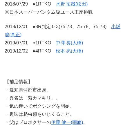
2018/07/29 ●1RTKO
水野 拓哉(松田)
※日本スーパーバンタム級ユース王座挑戦
2018/12/01 ●8R判定 0-3(75-78、75-78、75-78)
小坂
遼(真正)
2019/07/01 ○1RTKO
中澤 奨(大橋)
2019/12/02 ●4RTKO
松本 亮(大橋)
【補足情報】
・愛知県蒲郡市出身。
・異名は「紫カマキリ」。
・気の迷いでボクシングを開始。
・趣味は爬虫類をいじくること。
・父はプロボクサーの
伊藤 健一(岡崎)
。