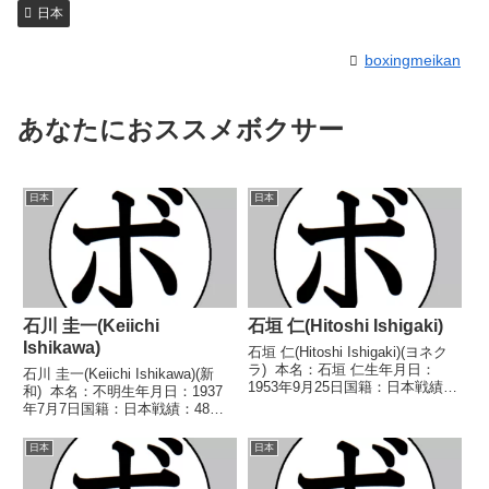
日本
boxingmeikan
あなたにおススメボクサー
日本
日本
石川 圭一(Keiichi
石垣 仁(Hitoshi Ishigaki)
Ishikawa)
石垣 仁(Hitoshi Ishigaki)(ヨネク
ラ) 本名：石垣 仁生年月日：
石川 圭一(Keiichi Ishikawa)(新
1953年9月25日国籍：日本戦績：
和) 本名：不明生年月日：1937
12戦10勝(7KO)2敗 【獲得タイト
年7月7日国籍：日本戦績：48戦
ル】1974年度全日本選手権バン
35勝(9KO)10敗3分 【獲得タイト
タム級優勝(アマチュア)1975年度
ル】1956年度全日本ライト級新
日本
日本
全日本選手...
人王第11代日本ライト級王
座 【戦歴】1956...