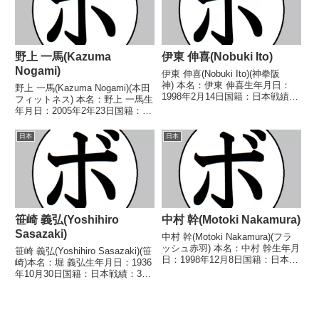
野上 一馬(Kazuma
伊東 伸喜(Nobuki Ito)
Nogami)
伊東 伸喜(Nobuki Ito)(神拳阪
神) 本名：伊東 伸喜生年月日：
野上 一馬(Kazuma Nogami)(本田
1998年2月14日国籍：日本戦績：
フィットネス) 本名：野上 一馬生
7戦2勝4敗1分 【獲得タイトル】
年月日：2005年2年23日国籍：日
なし 【戦歴】2015/12/20 △4R
本戦績：8戦4勝(2KO)4敗 【獲得
判定 (38-38、38-38、38-38) シ
タイトル】2025年度西部日本ス
日本
日本
ュガー...
ーパーライト級新人王2026年度
西部日本スーパーライト...
笹崎 義弘(Yoshihiro
中村 幹(Motoki Nakamura)
Sasazaki)
中村 幹(Motoki Nakamura)(フラ
ッシュ赤羽) 本名：中村 幹生年月
笹崎 義弘(Yoshihiro Sasazaki)(笹
日：1998年12月8日国籍：日本戦
崎)本名：堀 義弘生年月日：1936
績：5戦2勝(2KO)2敗1分 【獲得
年10月30日国籍：日本戦績：39
タイトル】なし 【戦歴】
戦27勝(3KO)10敗1分1無効試合
2024/09/17 ●4R判定 0-3(37-
【獲得タイトル】1953年度東日
39、37-...
本バンタム級新人王1956年度チ