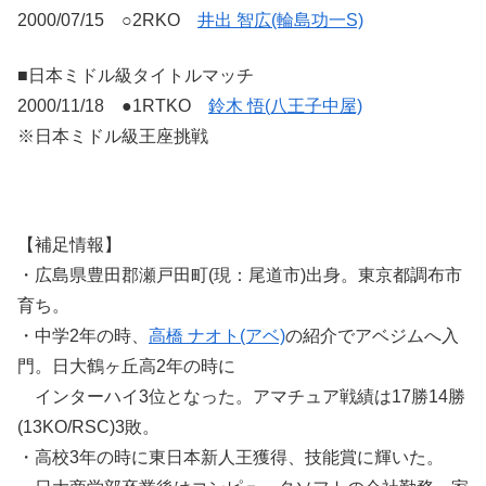
2000/07/15 ○2RKO
井出 智広(輪島功一S)
■日本ミドル級タイトルマッチ
2000/11/18 ●1RTKO
鈴木 悟(八王子中屋)
※日本ミドル級王座挑戦
【補足情報】
・広島県豊田郡瀬戸田町(現：尾道市)出身。東京都調布市
育ち。
・中学2年の時、
高橋 ナオト(アベ)
の紹介でアベジムへ入
門。日大鶴ヶ丘高2年の時に
インターハイ3位となった。アマチュア戦績は17勝14勝
(13KO/RSC)3敗。
・高校3年の時に東日本新人王獲得、技能賞に輝いた。