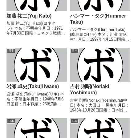
加藤 祐二(Yuji Kato)
ハンマー・タク(Hummer
Taku)
加藤 祐二(Yuji Kato)(ヨネク
ラ) 本名：不明生年月日：1971
ハンマー・タク(Hummer Taku)
年7月30日国籍：ヨネクラ戦績：
(岐阜ヨコゼキ) 本名：川瀬 太玖
20戦9勝(1KO)9敗2分 【獲得タイ
生年月日：1997年4月15日国籍：
トル】なし 【戦歴】
日本戦績：14戦4勝(3KO)9敗1
1992/03/30 ○4R判定 (採点不
分 【獲得タイトル】なし 【戦
日本
日本
明) 平野 安夫(ランド)...
歴】2019/10/19 ●1RKO 宮 正
太郎(VADY)20...
岩瀬 卓史(Takuji Iwase)
吉村 則昭(Noriaki
Yoshimura)
岩瀬 卓史(Takuji Iwase)(リキ) 本
名：不明生年月日：1948年7月6
吉村 則昭(Noriaki Yoshimura)(中
日国籍：日本戦績：26戦7勝
日) 本名：大田口 一男生年月日：
(2KO)17敗2分 【獲得タイトル】
1946年10月20日国籍：日本戦
なし 【戦歴】1966/11/24 ○4R
績：40戦6勝(1KO)27敗7分 【獲
判定 (採点不明) 中根 攻(タツ
得タイトル】1970年度中日本ス
日本
日本
ミ)1967/...
ーパーフェザー級新人王 【戦
歴】1969/07/...