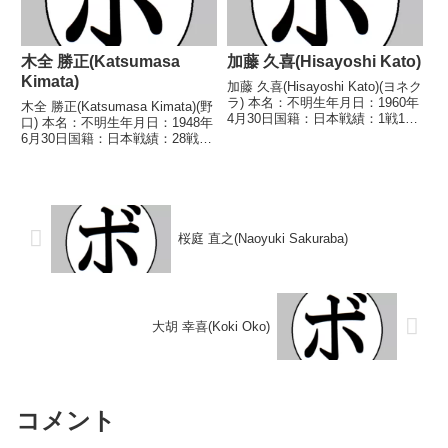
木全 勝正(Katsumasa
加藤 久喜(Hisayoshi Kato)
Kimata)
加藤 久喜(Hisayoshi Kato)(ヨネク
ラ) 本名：不明生年月日：1960年
木全 勝正(Katsumasa Kimata)(野
4月30日国籍：日本戦績：1戦1
口) 本名：不明生年月日：1948年
敗 【獲得タイトル】なし 【戦
6月30日国籍：日本戦績：28戦8
歴】1980/05/03 ●4R判定 (採点
勝(1KO)14敗6分 【獲得タイト
不明) 満 武志(東拳) 【補足情
ル】なし 【戦歴】1967/01/04
報】・北海道岩...
●3RKO 三木 三男(協
栄)1967/03...
桜庭 直之(Naoyuki Sakuraba)
大胡 幸喜(Koki Oko)
コメント