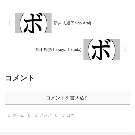
0(38-38、38-37、39-37) 中邨 ...
得タイトル】なし【戦歴】
1974/09/23 ○3RKO 吉岡 進(勝
又)197...
新井 志道(Shido Arai)
徳田 哲也(Tetsuya Tokuda)
コメント
コメントを書き込む
ホーム
アジア
日本