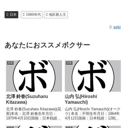
日本
1980年代
地区新人王
seki
あなたにおススメボクサー
日本
日本
北澤 鈴春(Suzuharu
山内 弘(Hiroshi
Kitazawa)
Yamauchi)
北澤 鈴春(Suzuharu Kitazawa)(花
山内 弘(Hiroshi Yamauchi)(オーク
形)本名：北澤 鈴春生年月日：
ラ) 本名：不明生年月日：1964年
1970年4月10日国籍：日本戦績：
4月12日国籍：日本戦績：12戦8
16戦12勝(9KO)4敗【獲得タイト
勝(4KO)4敗 【獲得タイトル】
ル】1990年度B級トーナメントバ
1985年度東日本フェザー級新人