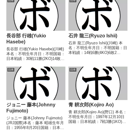
日本
日本
ンタム級優勝第14代日本スーパ
王 【戦歴】1984/06/25
ーフライ級王座【戦歴...
○1RKO 小峰 ...
長谷部 行雄(Yukio
石井 龍三(Ryuzo Ishii)
Hasebe)
石井 龍三(Ryuzo Ishii)(川崎) 本
名：不明生年月日：不明国籍：日
長谷部 行雄(Yukio Hasebe)(川崎)
本戦績：14戦6勝(4KO)6敗2
本名：不明生年月日：不明国籍：
分 【獲得タイトル】なし 【戦
日本戦績：30戦11勝(2KO)14敗5
歴】1946/06/22 ○4R判定 (採点
分【獲得タイトル】なし【戦歴】
不明) 鈴木 重雄(所属ジム不
1947/05/24 ●4R判定 (採点不
日本
日本
明)1946/08/18...
明) 安田(日拳)1947/06/07 ●4R
判定...
ジョニー 藤本(Johnny
青 耕次郎(Kojiro Ao)
Fujimoto)
青 耕次郎(Kojiro Ao)(野口) 本名：
不明生年月日：1997年12月10日
ジョニー 藤本(Johnny Fujimoto)
国籍：日本戦績：7戦3勝(1KO)4
(JRJ国際)本名：藤本 昭雄生年月
敗 【獲得タイトル】なし 【戦
日：1955年8月20日国籍：日本戦
歴】1997/12/10 ○4R判定 2-
績：25戦15勝(12KO)8敗2分【獲