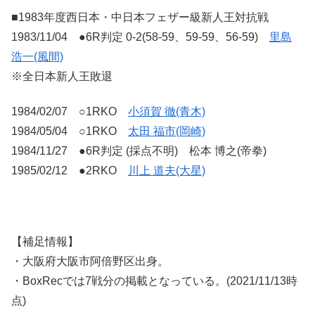
■1983年度西日本・中日本フェザー級新人王対抗戦
1983/11/04 ●6R判定 0-2(58-59、59-59、56-59)
里島
浩一(風間)
※全日本新人王敗退
1984/02/07 ○1RKO
小須賀 徹(青木)
1984/05/04 ○1RKO
太田 福市(岡崎)
1984/11/27 ●6R判定 (採点不明) 松本 博之(帝拳)
1985/02/12 ●2RKO
川上 道夫(大星)
【補足情報】
・大阪府大阪市阿倍野区出身。
・BoxRecでは7戦分の掲載となっている。(2021/11/13時
点)