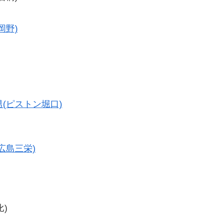
岡野)
男(ピストン堀口)
広島三栄)
比)