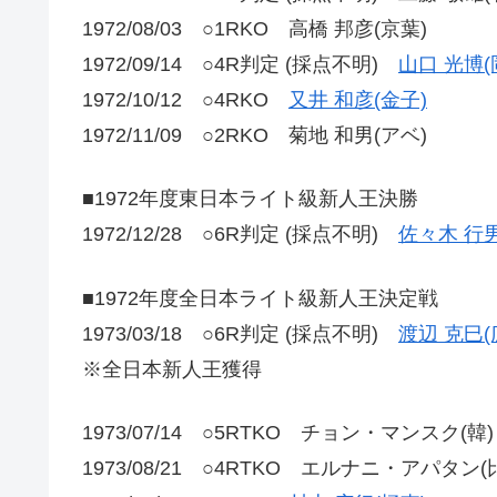
1972/08/03 ○1RKO 高橋 邦彦(京葉)
1972/09/14 ○4R判定 (採点不明)
山口 光博(
1972/10/12 ○4RKO
又井 和彦(金子)
1972/11/09 ○2RKO 菊地 和男(アベ)
■1972年度東日本ライト級新人王決勝
1972/12/28 ○6R判定 (採点不明)
佐々木 行
■1972年度全日本ライト級新人王決定戦
1973/03/18 ○6R判定 (採点不明)
渡辺 克巳(
※全日本新人王獲得
1973/07/14 ○5RTKO チョン・マンスク(韓)
1973/08/21 ○4RTKO エルナニ・アパタン(