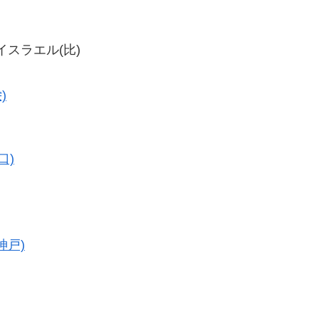
・イスラエル(比)
)
口)
神戸)