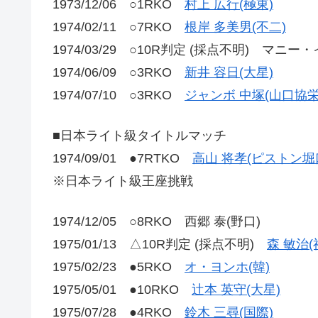
1973/12/06 ○1RKO
村上 広行(極東)
1974/02/11 ○7RKO
根岸 多美男(不二)
1974/03/29 ○10R判定 (採点不明) マニー
1974/06/09 ○3RKO
新井 容日(大星)
1974/07/10 ○3RKO
ジャンボ 中塚(山口協栄
■日本ライト級タイトルマッチ
1974/09/01 ●7RTKO
高山 将孝(ピストン堀
※日本ライト級王座挑戦
1974/12/05 ○8RKO 西郷 泰(野口)
1975/01/13 △10R判定 (採点不明)
森 敏治(
1975/02/23 ●5RKO
オ・ヨンホ(韓)
1975/05/01 ●10RKO
辻本 英守(大星)
1975/07/28 ●4RKO
鈴木 三尋(国際)