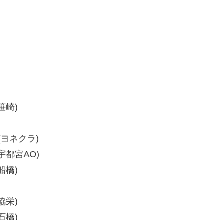
笹崎)
郎(ヨネクラ)
(宇都宮AO)
船橋)
協栄)
石橋)