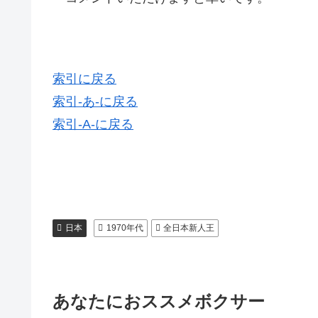
索引に戻る
索引-あ-に戻る
索引-A-に戻る
日本
1970年代
全日本新人王
あなたにおススメボクサー