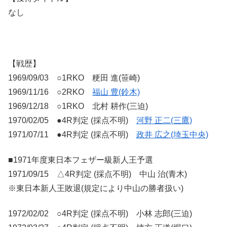
なし
【戦歴】
1969/09/03 ○1RKO 粳田 進(笹崎)
1969/11/16 ○2RKO
福山 豊(鈴木)
1969/12/18 ○1RKO 北村 耕作(三迫)
1970/02/05 ●4R判定 (採点不明)
河野 正二(三鷹)
1971/07/11 ●4R判定 (採点不明)
政井 広之(埼玉中央)
■1971年度東日本フェザー級新人王予選
1971/09/15 △4R判定 (採点不明) 中山 治(青木)
※東日本新人王敗退(規定により中山の勝者扱い)
1972/02/02 ○4R判定 (採点不明) 小林 志郎(三迫)