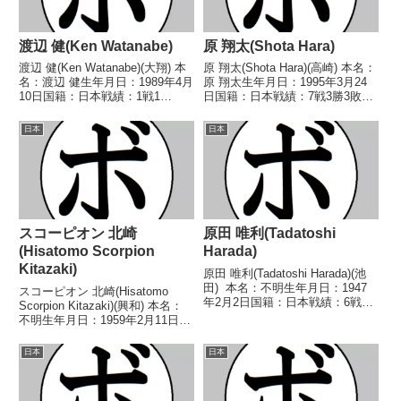
渡辺 健(Ken Watanabe)
原 翔太(Shota Hara)
渡辺 健(Ken Watanabe)(大翔) 本
原 翔太(Shota Hara)(高崎) 本名：
名：渡辺 健生年月日：1989年4月
原 翔太生年月日：1995年3月24
10日国籍：日本戦績：1戦1
日国籍：日本戦績：7戦3勝3敗1
敗 【獲得タイトル】なし 【戦
分 【獲得タイトル】なし 【戦
歴】2022/07/08 ●4R判定 0-
歴】2017/08/04 ●2RTKO 佐藤
日本
日本
3(37-39、37-39、37-39) 安孫子
州平(極東)2018/02/08 △2R負傷
アンデ...
引分...
スコーピオン 北崎
原田 唯利(Tadatoshi
(Hisatomo Scorpion
Harada)
Kitazaki)
原田 唯利(Tadatoshi Harada)(池
田) 本名：不明生年月日：1947
スコーピオン 北崎(Hisatomo
年2月2日国籍：日本戦績：6戦4
Scorpion Kitazaki)(興和) 本名：
勝(2KO)1敗1分 【獲得タイト
不明生年月日：1959年2月11日国
ル】1969年度中日本ライト級新
籍：日本戦績：7戦4勝(1KO)1敗2
人王 【戦歴】1969/06/26
分 【獲得タイトル】1980年度西
日本
日本
○3RKO ジョ...
日本ウェルター級新人王 【戦
歴】1980/...