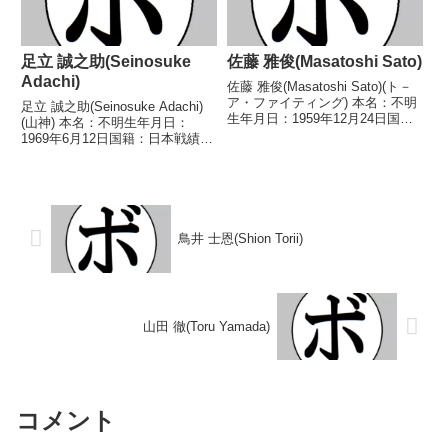
足立 誠之助(Seinosuke
佐藤 雅俊(Masatoshi Sato)
Adachi)
佐藤 雅俊(Masatoshi Sato)(ト－
ア・ファイティング) 本名：不明
足立 誠之助(Seinosuke Adachi)
生年月日：1959年12月24日国
(山神) 本名：不明生年月日：
籍：日本戦績：3戦2勝1敗 【獲得
1969年6月12日国籍：日本戦績：
タイトル】なし 【戦歴】
8戦3勝(2KO)5敗 【獲得タイト
1980/05/03 ○4R判定 (採点不
ル】なし 【戦歴】1990/11/26
明) 野沢 正一(宇都宮新...
●1RKO 石川 耕一(相模原ヨネク
ラ)1991/...
鳥井 士恩(Shion Torii)
山田 徹(Toru Yamada)
コメント