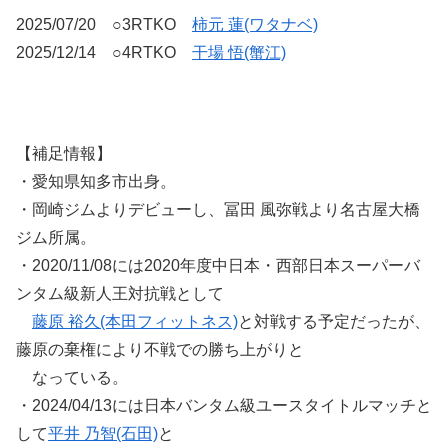
2025/07/20 ○3RTKO
柿元 蓮(ワタナベ)
2025/12/14 ○4RTKO
干場 悟(蟹江)
【補足情報】
・愛知県知多市出身。
・岡崎ジムよりデビューし、冨田 風弥戦より名古屋大橋
ジム所属。
・2020/11/08には2020年度中日本・西部日本スーパーバ
ンタム級新人王対抗戦として
藤原 裕久(本田フィットネス)
と対戦する予定だったが、
藤原の棄権により不戦での勝ち上がりと
なっている。
・2024/04/13には日本バンタム級ユースタイトルマッチと
して
平井 乃智(石田)
と