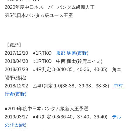
2020年度中日本スーパーバンタム級新人王
第5代日本バンタム級ユース王座
【戦歴】
2017/12/10 ●1RTKO
服部 琢磨(市野)
2018/04/30 ○1RTKO 中西 楓太(鈴鹿ニイミ)
2018/07/29 ○4R判定 3-0(40-35、40-36、40-35) 角本
陽平(結花)
2018/12/02 △4R判定 1-0(38-38、39-38、38-38)
中村
淳希(市野)
■2019年度中日本バンタム級新人王予選
2019/03/17 ●4R判定 0-3(36-40、37-40、36-40)
テル
のび太(緑)