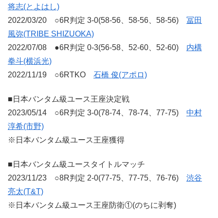
将志(とよはし)
2022/03/20 ○6R判定 3-0(58-56、58-56、58-56)
冨田
風弥(TRIBE SHIZUOKA)
2022/07/08 ●6R判定 0-3(56-58、52-60、52-60)
内構
拳斗(横浜光)
2022/11/19 ○6RTKO
石橋 俊(アポロ)
■日本バンタム級ユース王座決定戦
2023/05/14 ○6R判定 3-0(78-74、78-74、77-75)
中村
淳希(市野)
※日本バンタム級ユース王座獲得
■日本バンタム級ユースタイトルマッチ
2023/11/23 ○8R判定 2-0(77-75、77-75、76-76)
渋谷
亮太(T&T)
※日本バンタム級ユース王座防衛①(のちに剥奪)