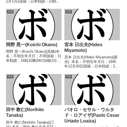
(3KO) 5敗2分 【獲得タイトル】
1月13日国籍：日本戦績：23戦9
なし 【戦歴】1994/05/10
勝(1KO)11敗3分 【獲得タイト
○1RKO 鈴木 雄二(ファイティン
ル】なし 【戦歴】1972/05/18
日本
日本
グ原田)■19...
●4R判定 (採点不明) 佐藤 一美
(新光)19...
岡野 晃一(Koichi Okano)
宮本 日出夫(Hideo
Miyamoto)
岡野 晃一(Koichi Okano)(高橋)本
名：不明生年月日：不明国籍：日
宮本 日出夫(Hideo Miyamoto)(新
本戦績：16戦10勝(5KO)4敗2分
光) 本名：不明生年月日：1945
【獲得タイトル】なし【戦歴】
年12月30日国籍：日本戦績：38
1946/07/16 ○4RTKO 高島 拳
戦19勝(3KO)14敗5分 【獲得タイ
一(体育)1946/08/03 ○2RTKO
トル】なし 【戦歴】
日本
日本
宮本 ...
1963/07/07 ○4R判定 (採点不
明) 西 武範(...
田中 教仁(Norihito
パオロ・セサル・ウルタ
Tanaka)
ド・ロアイザ(Paolo Cesar
Urtado Loaiza)
田中 教仁(Norihito Tanaka)(三
迫) 本名：田中 教仁生年月日：