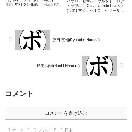
パオロ・セサル・ウルタド・ロア
1985年2月21日国籍：日本戦績：
イザ(Paolo Cesar Urtado Loaiza)
30戦20勝(10KO)10敗 【獲得タイ
(市野) 本名：パオロ・セサール・
トル】2006年度東日本ミニマム
ウルタド・ロアイザ生年月日：
級新人王2010年度最強後楽園ミ
1999年4月20日国籍：日本戦績：
ニマム級優勝第30...
1戦1敗 【獲得タイトル】な
し 【戦歴】2025/04...
原田 竜輔(Ryusuke Harada)
野元 尚樹(Naoki Nomoto)
コメント
コメントを書き込む
ホーム
アジア
日本