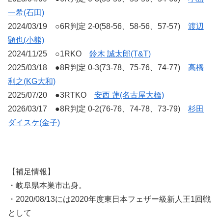
一希(石田)
2024/03/19 ○6R判定 2-0(58-56、58-56、57-57)
渡辺
顕也(小熊)
2024/11/25 ○1RKO
鈴木 誠太郎(T&T)
2025/03/18 ●8R判定 0-3(73-78、75-76、74-77)
高橋
利之(KG大和)
2025/07/20 ●3RTKO
安西 蓮(名古屋大橋)
2026/03/17 ●8R判定 0-2(76-76、74-78、73-79)
杉田
ダイスケ(金子)
【補足情報】
・岐阜県本巣市出身。
・2020/08/13には2020年度東日本フェザー級新人王1回戦
として