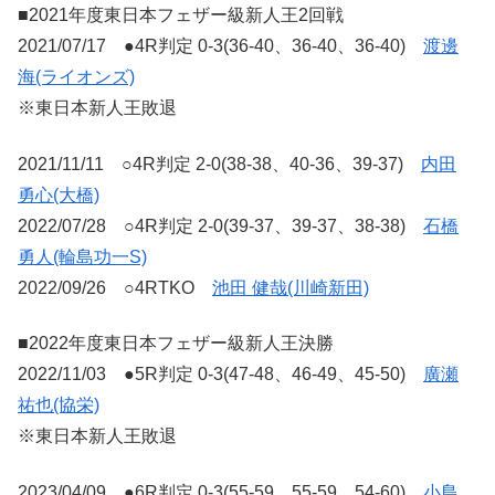
■2021年度東日本フェザー級新人王2回戦
2021/07/17 ●4R判定 0-3(36-40、36-40、36-40)
渡邊
海(ライオンズ)
※東日本新人王敗退
2021/11/11 ○4R判定 2-0(38-38、40-36、39-37)
内田
勇心(大橋)
2022/07/28 ○4R判定 2-0(39-37、39-37、38-38)
石橋
勇人(輪島功一S)
2022/09/26 ○4RTKO
池田 健哉(川崎新田)
■2022年度東日本フェザー級新人王決勝
2022/11/03 ●5R判定 0-3(47-48、46-49、45-50)
廣瀬
祐也(協栄)
※東日本新人王敗退
2023/04/09 ●6R判定 0-3(55-59、55-59、54-60)
小島