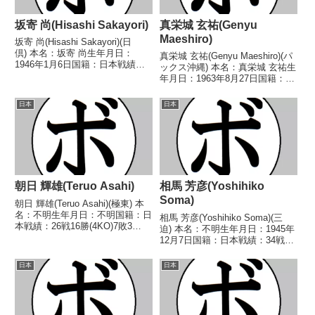
坂寄 尚(Hisashi Sakayori)
真栄城 玄祐(Genyu
Maeshiro)
坂寄 尚(Hisashi Sakayori)(日
倶) 本名：坂寄 尚生年月日：
真栄城 玄祐(Genyu Maeshiro)(パ
1946年1月6日国籍：日本戦績：
ックス沖縄) 本名：真栄城 玄祐生
11戦2勝5敗4分 【獲得タイトル】
年月日：1963年8月27日国籍：日
なし 【戦歴】1966/07/28 ○4R
本戦績：23戦12勝(5KO)9敗2
判定 (採点不明) 児玉 政二(野
分 【獲得タイトル】1989年度西
日本
日本
口)■1966年...
部日本ライトフライ級新人王
1992年度KSD杯争奪B...
朝日 輝雄(Teruo Asahi)
相馬 芳彦(Yoshihiko
Soma)
朝日 輝雄(Teruo Asahi)(極東) 本
名：不明生年月日：不明国籍：日
相馬 芳彦(Yoshihiko Soma)(三
本戦績：26戦16勝(4KO)7敗3
迫) 本名：不明生年月日：1945年
分 【獲得タイトル】なし 【戦
12月7日国籍：日本戦績：34戦20
歴】1948/05/17 ●3R判定 (採点
勝(2KO)11敗3分 【獲得タイト
不明) 柏木 忠四(笹
ル】なし 【戦歴】1964/04/17
日本
日本
崎)1948/05/22 ○4...
○4R判定 (採点不明) 和泉 仁秋
(革新)1...