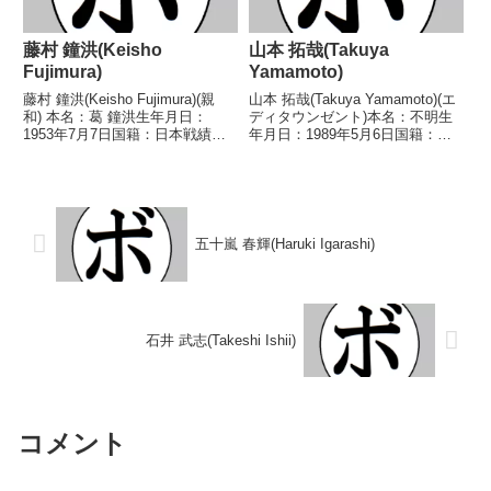
藤村 鐘洪(Keisho
山本 拓哉(Takuya
Fujimura)
Yamamoto)
藤村 鐘洪(Keisho Fujimura)(親
山本 拓哉(Takuya Yamamoto)(エ
和) 本名：葛 鐘洪生年月日：
ディタウンゼント)本名：不明生
1953年7月7日国籍：日本戦績：8
年月日：1989年5月6日国籍：日
戦3勝(2KO)5敗 【獲得タイトル】
本戦績：17戦9勝(4KO)8敗【獲得
1976年度西日本スーパーライト
タイトル】なし【戦歴】
級新人王 【戦歴】1974/10/26
2013/05/19 ○3RTKO 平野 匠
○4R判定 (採...
(クラトキ)■2013年...
五十嵐 春輝(Haruki Igarashi)
石井 武志(Takeshi Ishii)
コメント