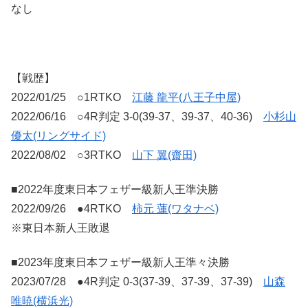
なし
【戦歴】
2022/01/25 ○1RTKO
江藤 龍平(八王子中屋)
2022/06/16 ○4R判定 3-0(39-37、39-37、40-36)
小杉山
優太(リングサイド)
2022/08/02 ○3RTKO
山下 翼(齋田)
■2022年度東日本フェザー級新人王準決勝
2022/09/26 ●4RTKO
柿元 蓮(ワタナベ)
※東日本新人王敗退
■2023年度東日本フェザー級新人王準々決勝
2023/07/28 ●4R判定 0-3(37-39、37-39、37-39)
山森
唯暁(横浜光)