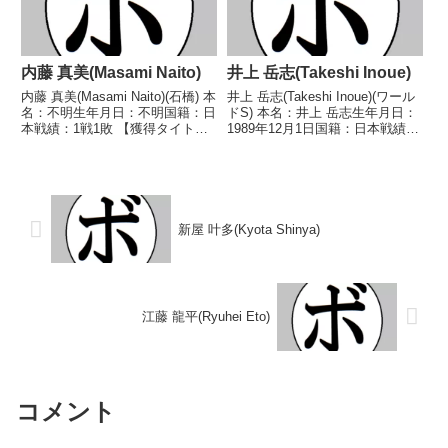
内藤 真美(Masami Naito)
井上 岳志(Takeshi Inoue)
内藤 真美(Masami Naito)(石橋) 本
井上 岳志(Takeshi Inoue)(ワール
名：不明生年月日：不明国籍：日
ドS) 本名：井上 岳志生年月日：
本戦績：1戦1敗 【獲得タイト
1989年12月1日国籍：日本戦績：
ル】なし 【戦歴】■1974年度東
25戦20勝(12KO)2敗3分 【獲得タ
日本スーパーバンタム級新人王予
イトル】2007年度国体少年の部
選1974/09/22 ●3RKO 野口 文
ウェルター級優勝(アマチュア)第
朗(勝又)※東日本新人...
37代日本スーパ...
新屋 叶多(Kyota Shinya)
江藤 龍平(Ryuhei Eto)
コメント