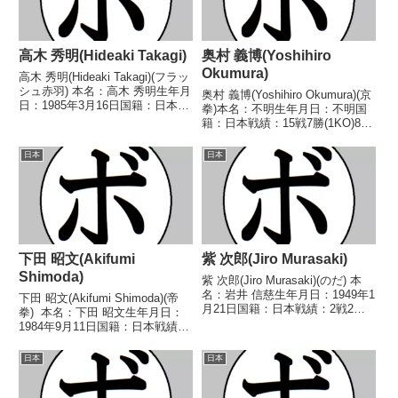
高木 秀明(Hideaki Takagi)
奥村 義博(Yoshihiro
Okumura)
高木 秀明(Hideaki Takagi)(フラッ
シュ赤羽) 本名：高木 秀明生年月
奥村 義博(Yoshihiro Okumura)(京
日：1985年3月16日国籍：日本戦
拳)本名：不明生年月日：不明国
績：15戦5勝8敗2分 【獲得タイト
籍：日本戦績：15戦7勝(1KO)8敗
ル】なし 【戦歴】2014/10/04
【獲得タイトル】1970年度西日
○4R判定 3-0(40-36、39-36、...
本バンタム級新人王【戦歴】
日本
日本
1968/02/28 ○4R判定 (採点不
明) 二宮 信幸(大...
下田 昭文(Akifumi
紫 次郎(Jiro Murasaki)
Shimoda)
紫 次郎(Jiro Murasaki)(のだ) 本
名：岩井 信慈生年月日：1949年1
下田 昭文(Akifumi Shimoda)(帝
月21日国籍：日本戦績：2戦2
拳) 本名：下田 昭文生年月日：
敗 【獲得タイトル】なし 【戦
1984年9月11日国籍：日本戦績：
歴】1968/01/18 ●3RKO ジョ
39戦31勝(14KO)6敗2分 【獲得タ
ージ 橋本(不二)1968/02/18 ●4R
イトル】2003年度東日本バンタ
日本
日本
判定 ...
ム級新人王第32代日本スーパー
バンタム級王座第...